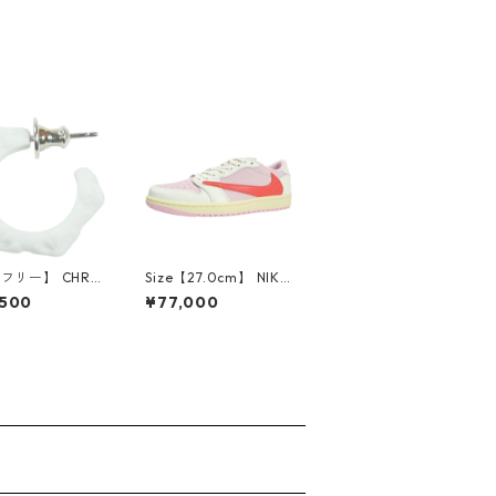
【フリー】 CHRO
Size【27.0cm】 NIKE
EARTS クロム・
ナイキ ×Travis Scott
,500
¥77,000
CH Cross SING
AIR JORDAN 1 LOW
op Earring WHI
OG SP Muslin/Shy Pi
ピアス 白 【新古
nk IQ7604-101 スニ
使用品】 2083
ーカー ライトピンク
【新古品・未使用品】
30009628