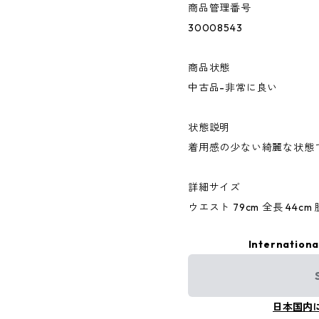
商品管理番号
30008543
商品状態
中古品-非常に良い
状態説明
着用感の少ない綺麗な状態
詳細サイズ
ウエスト 79cm 全長 44cm 股
Internationa
日本国内