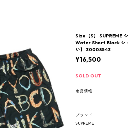
Size【S】 SUPREME 
Water Short Bla
い】 30008543
¥16,500
SOLD OUT
商品情報
ブランド
SUPREME