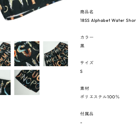
商品名
18SS Alphabet Water Sh
カラー
黒
サイズ
S
素材
ポリエステル100％
付属品
-