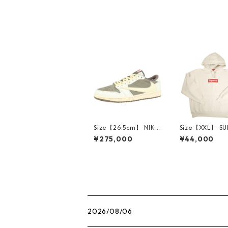
lack ショーツ 黒 【中
古品-非常に良い】 30
008543
Size【26.5cm】 NIKE
Size【XXL】 S
ナイキ ×Travis Scott
E シュプリーム 
¥275,000
¥44,000
AIR JORDAN 1 LOW
Box Logo Hood
Reverse Mocha DM7
eatshirt Ston
866-162 スニーカー
クスロゴパーカ
茶 【新古品・未使用
ーム 【新古品
品】 20780008
品】 20823462
2026/08/06