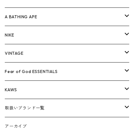
キャップ・ハット
パンツ
ジャケット
シャツ
スウェット/ニット
ロンT
Tシャツ
A BATHING APE
バッグ
キャップ・ハット
パンツ
ジャケット
シャツ
スウェット/ニット
ロンTEE
Tシャツ
NIKE
シューズ
バッグ
キャップ・ハット
パンツ
ジャケット
シャツ
スウェット/ニット
ロンTEE
シューズ
VINTAGE
AIR JORDAN 1
小物
シューズ
バッグ
キャップ・ハット
パンツ
ジャケット
シャツ
スウェット/ニット
アパレル・小物
Tシャツ
Fear of God ESSENTIALS
AIR JORDAN 3
コラボレーション
小物
シューズ
バッグ
キャップ・ハット
パンツ
ジャケット
シャツ
ロンTEE
Tシャツ
KAWS
AIR JORDAN 4
×THE NORTH FACE
シーズンアイテム
小物
シューズ
バッグ
キャップ
パンツ
ジャケット
スウェット/ニット
ロンTEE
アパレル
取扱いブランド一覧
AIR JORDAN 5
×COMME des GARCONS
26SS
BOX LOGOアイテム
小物
シューズ
バッグ
キャップ・ハット
パンツ
ジャケット
スウェット/ニット
小物
A
アーカイブ