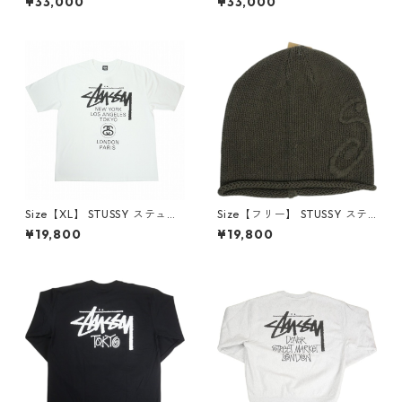
¥33,000
¥33,000
Y 東京限定Tシャツ 紺 【新古
KI 東京限定Tシャツ ベージュ
品・未使用品】 30014424
【新古品・未使用品】 30014
425
Size【XL】 STUSSY ステュー
Size【フリー】 STUSSY ステ
シー 25SS WORLD TOUR TEE
ューシー 26SS S KNIT SKULLC
¥19,800
¥19,800
WHITE Tシャツ 白 【中古品-
AP BROWN ビーニー 茶色
良い】 20818987
【新古品・未使用品】 20838
331