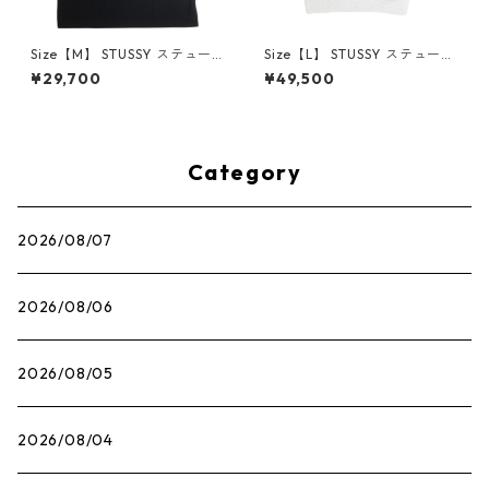
Size【M】 STUSSY ステュー
Size【L】 STUSSY ステューシ
シー STOCK TOKYO LS TEE B
ー ×DOVER STREET MARKET
¥29,700
¥49,500
LACK 東京限定ロンT 黒 【新
23AW STOCK DSM LONDON
古品・未使用品】 30013364
CREWNECK ASH GRAY クル
ーネックスウェット 灰 【新古
品・未使用品】 20802557
Category
2026/08/07
2026/08/06
2026/08/05
2026/08/04