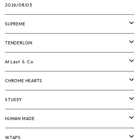
2026/08/03
SUPREME
Tシャツ
TENDERLOIN
ロンTEE
Tシャツ
At Last ＆ Co
スウェット/ニット
ロンTEE
Tシャツ
CHROME HEARTS
シャツ
スウェット/ニット
ロンTEE
Tシャツ
STUSSY
ジャケット
シャツ
スウェット/ニット
ロンTEE
Tシャツ
HUMAN MADE
パンツ
ジャケット
シャツ
スウェット/ニット
ロンTEE
Tシャツ
WTAPS