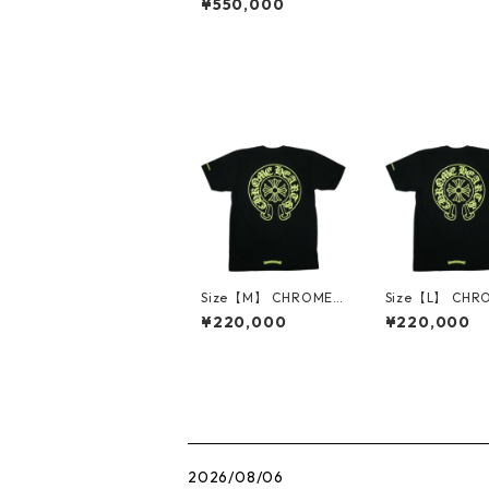
¥550,000
ハーツ HVY WT LTHR
WAVE WALLET ウォレ
ット 黒 【新古品・未
使用品】 30009648
Size【M】 CHROME
Size【L】 CHR
HEARTS クロム・ハー
EARTS クロム
¥220,000
¥220,000
ツ HORSESHOE S/S T
HORSESHOE S/
EE BLACK/NEON YEL
BLACK/NEON Y
LOW Tシャツ 黒 【新
W Tシャツ 黒 
古品・未使用品】 30
品・未使用品】 3
014535
4532
2026/08/06