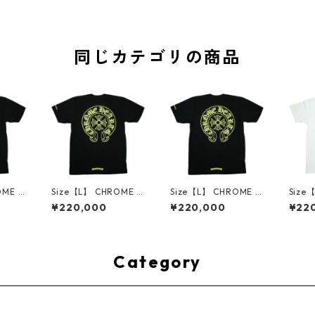
同じカテゴリの商品
OME H
Size【L】 CHROME H
Size【L】 CHROME H
Size
・ハーツ
EARTS クロム・ハーツ
EARTS クロム・ハーツ
EAR
¥220,000
¥220,000
¥22
S TEE
HORSESHOE S/S TEE
HORSESHOE S/S TEE
HORS
ELLO
BLACK/NEON YELLO
BLACK/NEON YELLO
WHIT
【新古
W Tシャツ 黒 【新古
W Tシャツ 黒 【新古
W T
001
品・未使用品】 3001
品・未使用品】 3001
品・未
4533
4534
4536
Category