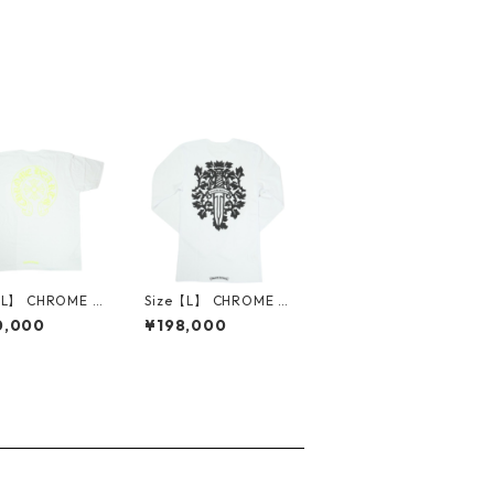
【L】 CHROME H
Size【L】 CHROME H
TS クロム・ハーツ
EARTS クロム・ハーツ
0,000
¥198,000
ESHOE S/S TEE
DAGGER THERMAL
E/NEON YELLO
L/S TEE WHITE サー
シャツ 白 【新古
マルロンT 白 【新古
使用品】 3001
品・未使用品】 3001
4562