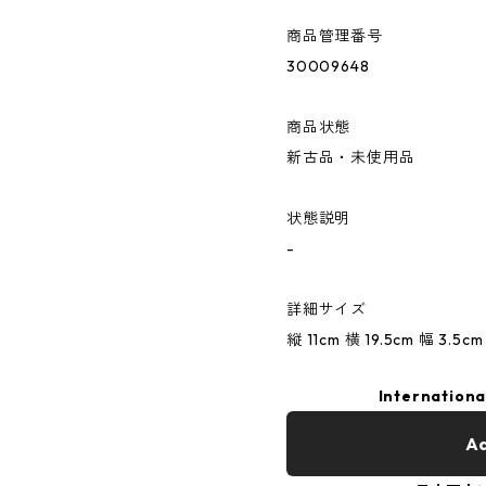
商品管理番号
30009648
商品状態
新古品・未使用品
状態説明
-
詳細サイズ
縦 11cm 横 19.5cm 幅 3.5cm
Internationa
Ad