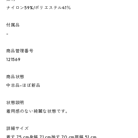
ナイロン59%/ポリエステル41％
付属品
-
商品管理番号
121569
商品状態
中古品-ほぼ新品
状態説明
着用感のない綺麗な状態です。
詳細サイズ
着丈 75 cm身幅 71 cm袖丈 70 cm肩幅 51 cm