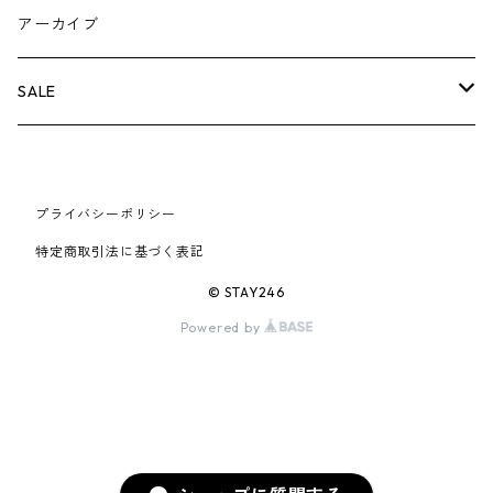
AIR JORDAN 5
×COMME des GARCONS
26SS
BOX LOGOアイテム
小物
シューズ
バッグ
キャップ・ハット
パンツ
ジャケット
スウェット/ニット
小物
A
アーカイブ
AIR JORDAN 6
×UNDERCOVER
25FW
パーカー/クルーネック
A BATHING APE
小物
小物
バッグ
キャップ・ハット
パンツ
シャツ
B
SALE
AIR JORDAN 11
×NIKE
25SS
ロンT
adidas
BBC
シューズ
バッグ
ジャケット
C
SUPREME
AIR FORCE 1
×VANS
24AW
Tシャツ
At Last ＆ Co
プライバシーポリシー
Bass Pro Shops
COOTIE PRODUCTIONS
ジャケット
小物
シューズ
パンツ
D
At Last ＆ Co
特定商取引法に基づく表記
AIR MAX
×Burberry
24SS
キャップ
ARC'TERYX
BEN DAVIS
Clarks
スウェット/パーカー
DESCENDANT
小物
キャップ
E
TENDERLOIN
© STAY246
AIR MORE UPTEMPO
Powered by
×Tiffany
23AW
ALICE HOLLYWOOD
BALENCIAGA
CHROME HEARTS
シャツ
drew house
EVANGELION:95
ジャケット
シャークアイテム
バッグ
F
CHROME HEARTS
AIR FOAMPOSITE
23SS
ASICS
Buffer
CHALLENGER
ロンT
Derby Of San Francisco
スウェット/パーカー
Fragment Design
Tシャツ
コラボレーション
シューズ
G
HUMAN MADE
BLAZER
22AW
Tシャツ
DEADLY DOLL
シャツ
Fear of God
ロンTEE
Girls Don't Cry