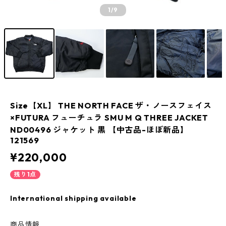
1
/9
Size【XL】 THE NORTH FACE ザ・ノースフェイス
×FUTURA フューチュラ SMU M Q THREE JACKET
ND00496 ジャケット 黒 【中古品-ほぼ新品】
121569
¥220,000
残り1点
International shipping available
商品情報