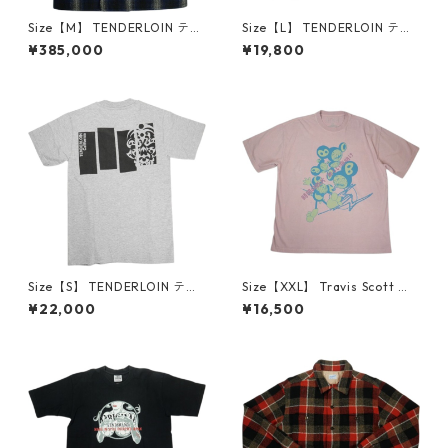
Size【M】 TENDERLOIN テン
Size【L】 TENDERLOIN テン
ダーロイン 09AW T-PEA COA
ダーロイン T-RAGLAN TEE R
¥385,000
¥19,800
T T-RAILCOAT Pコート ジャ
ED ラグランTシャツ 赤 【新古
ケット 紺 【中古品-良い】 30
品・未使用品】 20832335
014423
Size【S】 TENDERLOIN テン
Size【XXL】 Travis Scott ト
ダーロイン TENDERLOIN Cali
ラヴィス・スコット ×TAKASH
¥22,000
¥16,500
fornia BS Pocket Grey Tee T
I MURAKAMI ×FRAGMENT T
シャツ 灰 【新古品・未使用
HE DOWN TEE 07 Tシャツ ピ
品】 20832342
ンク 【中古品-良い】 208297
90