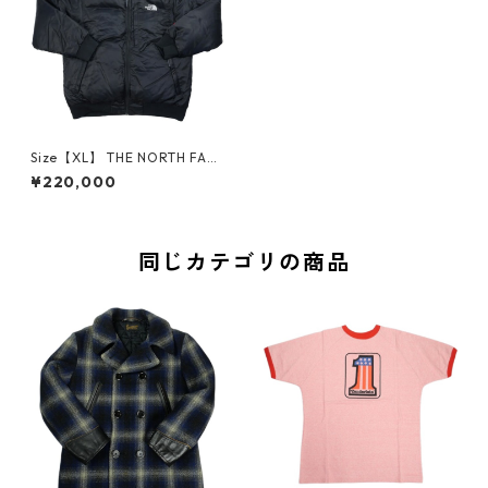
Size【XL】 THE NORTH FACE
ザ・ノースフェイス ×FUTURA
¥220,000
フューチュラ SMU M Q THRE
E JACKET ND00496 ジャケ
ット 黒 【中古品-ほぼ新品】 1
21569
同じカテゴリの商品