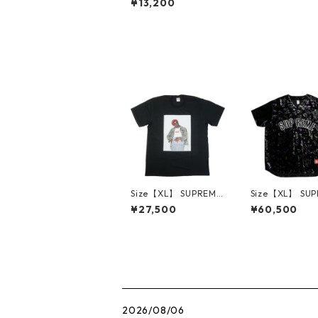
¥13,200
itchell&Ness Teams
26SS Headband Whit
e ヘッドバンド 白
【新古品・未使用品】
30009231
Size【XL】 SUPREME
Size【XL】 SU
シュプリーム 22AW A
シュプリーム 19A
¥27,500
¥60,500
ndre 3000 Tee Black
oral Velour Bas
Tシャツ 黒 【新古品・
Jersey ベース
未使用品】 30014575
シャツ 黒 【中
常に良い】 3001
2026/08/06