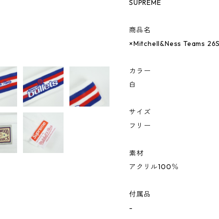
SUPREME
商品名
×Mitchell&Ness Teams 
カラー
白
サイズ
フリー
素材
アクリル100％
付属品
-