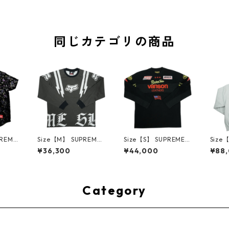
同じカテゴリの商品
PREME
Size【M】 SUPREME
Size【S】 SUPREME
Size
W Fl
シュプリーム ×Fox Ra
シュプリーム ×Vanso
シュプ
¥36,300
¥44,000
¥88
eball
cing 25FW L/S Top Bl
n Leathers 26SS L/S
atin 
ボール
ack ロンT 黒 【新古
Top Black ロンT 黒
d Swe
古品-非
品・未使用品】 3001
【中古品-ほぼ新品】
r Gr
4175
3604
30014418
【新
3001
Category