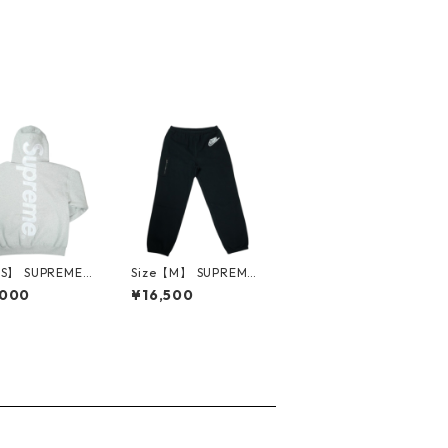
【S】 SUPREME
Size【M】 SUPREME
リーム 25FW S
シュプリーム ×NIKE 2
,000
¥16,500
Applique Hoode
1SS Cargo Sweatpant
atshirt Heathe
Black スウェットパン
ey パーカー 灰
ツ 黒 【中古品-非常に
古品・未使用品】
良い】 30014576
3605