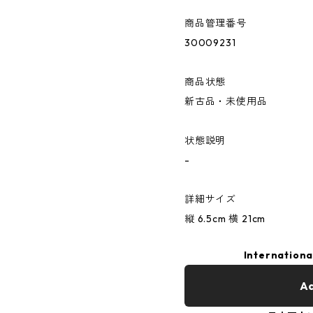
商品管理番号
30009231
商品状態
新古品・未使用品
状態説明
-
詳細サイズ
縦 6.5cm 横 21cm
Internationa
Ad