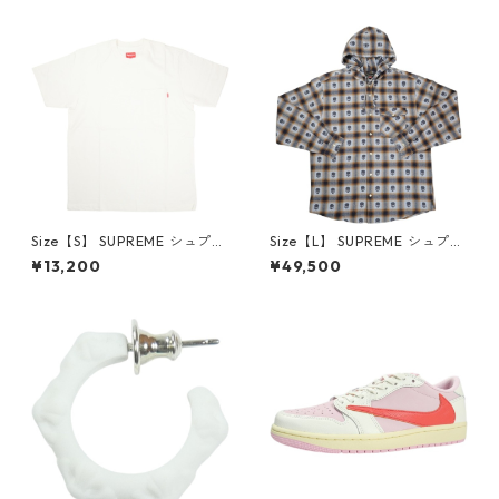
6-162 スニーカー 茶 【新古
クスロゴパーカー クリーム
品・未使用品】 20780008
【新古品・未使用品】 20823
462
Size【S】 SUPREME シュプリ
Size【L】 SUPREME シュプリ
ーム S/S Pocket Tee White T
ーム ×Number (N)ine 25FW
¥13,200
¥49,500
シャツ 白 【新古品・未使用
Hooded Flannel Shirt Blue
品】 20827285
長袖シャツ 青 【新古品・未使
用品】 20832641