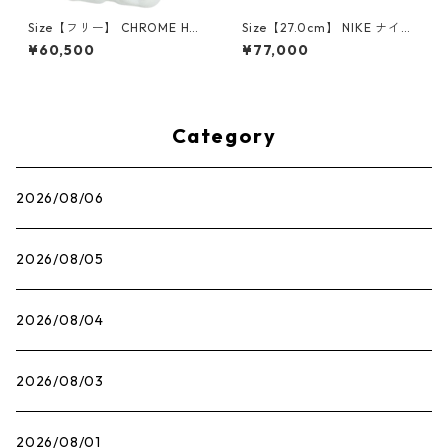
Size【フリー】 CHROME HEA
Size【27.0cm】 NIKE ナイキ
RTS クロム・ハーツ CH Cross
×Travis Scott AIR JORDAN 1
¥60,500
¥77,000
SINGLE Hoop Earring WHITE
LOW OG SP Muslin/Shy Pink
ピアス 白 【新古品・未使用
IQ7604-101 スニーカー ライ
品】 20830893
トピンク 【新古品・未使用
品】 30009628
Category
2026/08/06
2026/08/05
2026/08/04
2026/08/03
2026/08/01