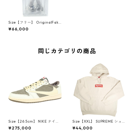
Size【フリー】 OriginalFake
オリジナルフェイク ×KAWS S
¥66,000
MALL LIE フィギュア 茶 【新
古品・未使用品】 10221284
同じカテゴリの商品
Size【26.5cm】 NIKE ナイキ
Size【XXL】 SUPREME シュ
×Travis Scott AIR JORDAN 1
プリーム 24AW Box Logo Ho
¥275,000
¥44,000
LOW Reverse Mocha DM786
oded Sweatshirt Stone ボッ