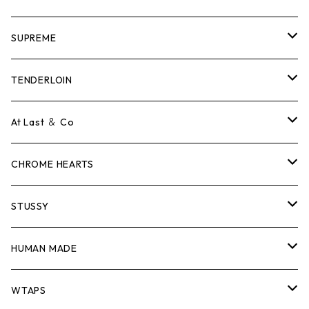
SUPREME
Tシャツ
TENDERLOIN
ロンTEE
Tシャツ
At Last ＆ Co
スウェット/ニット
ロンTEE
Tシャツ
CHROME HEARTS
シャツ
スウェット/ニット
ロンTEE
Tシャツ
STUSSY
ジャケット
シャツ
スウェット/ニット
ロンTEE
Tシャツ
HUMAN MADE
パンツ
ジャケット
シャツ
スウェット/ニット
ロンTEE
Tシャツ
WTAPS