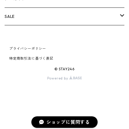
AIR JORDAN 6
×UNDERCOVER
25FW
パーカー/クルーネック
A BATHING APE
小物
小物
バッグ
キャップ・ハット
パンツ
シャツ
B
SALE
AIR JORDAN 11
×NIKE
25SS
ロンT
adidas
BBC
シューズ
バッグ
ジャケット
C
SUPREME
AIR FORCE 1
×VANS
24AW
Tシャツ
At Last ＆ Co
プライバシーポリシー
Bass Pro Shops
COOTIE PRODUCTIONS
ジャケット
小物
シューズ
パンツ
D
At Last ＆ Co
特定商取引法に基づく表記
AIR MAX
×Burberry
24SS
キャップ
ARC'TERYX
BEN DAVIS
Clarks
スウェット/パーカー
DESCENDANT
小物
キャップ
E
TENDERLOIN
© STAY246
AIR MORE UPTEMPO
Powered by
×Tiffany
23AW
ALICE HOLLYWOOD
BALENCIAGA
CHROME HEARTS
シャツ
drew house
EVANGELION:95
ジャケット
シャークアイテム
バッグ
F
CHROME HEARTS
AIR FOAMPOSITE
23SS
ASICS
Buffer
CHALLENGER
ロンT
Derby Of San Francisco
スウェット/パーカー
Fragment Design
Tシャツ
コラボレーション
シューズ
G
HUMAN MADE
BLAZER
22AW
Tシャツ
DEADLY DOLL
シャツ
Fear of God
ロンTEE
Girls Don't Cry
小物
H
WTAPS
ショップに質問する
DUNK
22SS