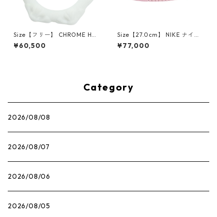
Size【フリー】 CHROME HEA
Size【27.0cm】 NIKE ナイキ
RTS クロム・ハーツ CH Cross
×Travis Scott AIR JORDAN 1
¥60,500
¥77,000
SINGLE Hoop Earring WHITE
LOW OG SP Muslin/Shy Pink
ピアス 白 【新古品・未使用
IQ7604-101 スニーカー ライ
品】 20830893
トピンク 【新古品・未使用
品】 30009628
Category
2026/08/08
2026/08/07
2026/08/06
2026/08/05