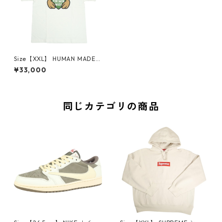
Size【XXL】 HUMAN MADE
ヒューマンメイド ×POKEMO
¥33,000
N MADE 26SS GRAPHIC T-SH
IRT #2 WHITE カモネギTシャ
ツ 白 【新古品・未使用品】 3
0009410
同じカテゴリの商品