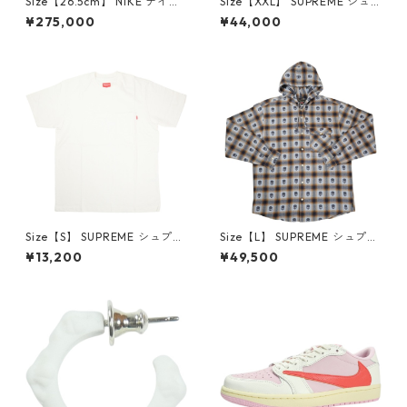
Size【26.5cm】 NIKE ナイキ
Size【XXL】 SUPREME シュ
×Travis Scott AIR JORDAN 1
プリーム 24AW Box Logo Ho
¥275,000
¥44,000
LOW Reverse Mocha DM786
oded Sweatshirt Stone ボッ
6-162 スニーカー 茶 【新古
クスロゴパーカー クリーム
品・未使用品】 20780008
【新古品・未使用品】 20823
462
Size【S】 SUPREME シュプリ
Size【L】 SUPREME シュプリ
ーム S/S Pocket Tee White T
ーム ×Number (N)ine 25FW
¥13,200
¥49,500
シャツ 白 【新古品・未使用
Hooded Flannel Shirt Blue
品】 20827285
長袖シャツ 青 【新古品・未使
用品】 20832641