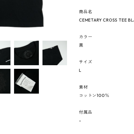
商品名
CEMETARY CROSS TEE 
カラー
黒
サイズ
L
素材
コットン100％
付属品
-