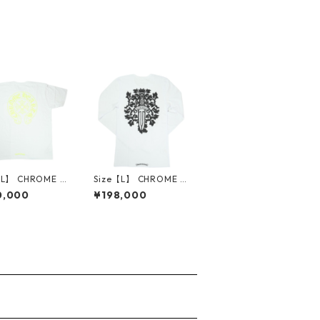
【L】 CHROME H
Size【L】 CHROME H
TS クロム・ハーツ
EARTS クロム・ハーツ
0,000
¥198,000
ESHOE S/S TEE
DAGGER THERMAL
E/NEON YELLO
L/S TEE WHITE サー
シャツ 白 【新古
マルロンT 白 【新古
使用品】 3001
品・未使用品】 3001
4562