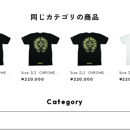
同じカテゴリの商品
OME H
Size【L】 CHROME H
Size【L】 CHROME H
Size
・ハーツ
EARTS クロム・ハーツ
EARTS クロム・ハーツ
EAR
¥220,000
¥220,000
¥22
S TEE
HORSESHOE S/S TEE
HORSESHOE S/S TEE
HORS
ELLO
BLACK/NEON YELLO
BLACK/NEON YELLO
WHIT
【新古
W Tシャツ 黒 【新古
W Tシャツ 黒 【新古
W T
001
品・未使用品】 3001
品・未使用品】 3001
品・未
4533
4534
4536
Category