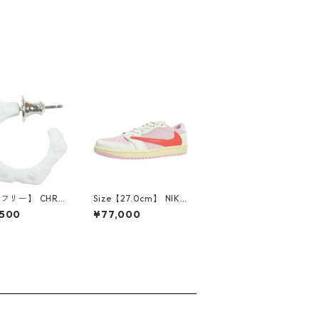
【フリー】 CHRO
Size【27.0cm】 NIKE
EARTS クロム・
ナイキ ×Travis Scott
,500
¥77,000
CH Cross SING
AIR JORDAN 1 LOW
op Earring WHI
OG SP Muslin/Shy Pi
ピアス 白 【新古
nk IQ7604-101 スニ
使用品】 2083
ーカー ライトピンク
【新古品・未使用品】
30009628