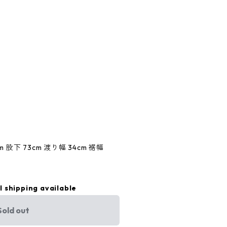
cm 股下 73cm 渡り幅 34cm 裾幅
l shipping available
Sold out