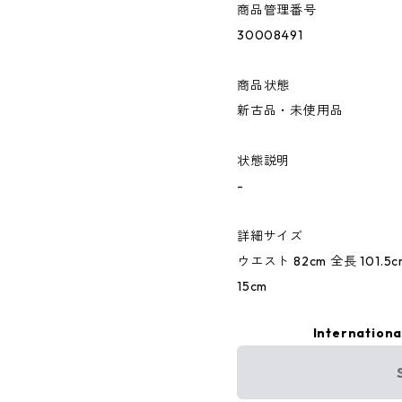
商品管理番号
30008491
商品状態
新古品・未使用品
状態説明
-
詳細サイズ
ウエスト 82cm 全長 101.5
15cm
Internationa