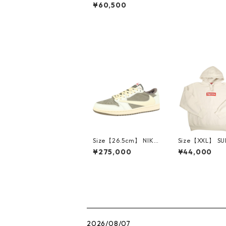
シュプリーム 26SS Sa
¥60,500
tin Applique Sweatp
ant Navy スウェット
パンツ 紺 【新古品・
未使用品】 3000849
1
Size【26.5cm】 NIKE
Size【XXL】 S
ナイキ ×Travis Scott
E シュプリーム 
¥275,000
¥44,000
AIR JORDAN 1 LOW
Box Logo Hood
Reverse Mocha DM7
eatshirt Ston
866-162 スニーカー
クスロゴパーカ
茶 【新古品・未使用
ーム 【新古品
品】 20780008
品】 20823462
2026/08/07