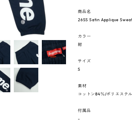
商品名
26SS Satin Applique 
カラー
紺
サイズ
S
素材
コットン84％/ポリエステル
付属品
-