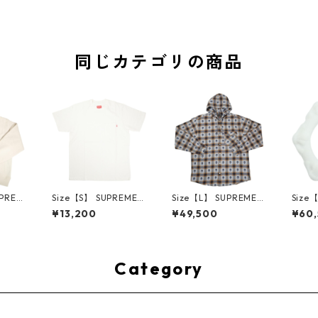
同じカテゴリの商品
UPREM
Size【S】 SUPREME
Size【L】 SUPREME
Size
24AW
シュプリーム S/S Poc
シュプリーム ×Numbe
ME H
¥13,200
¥49,500
¥60
ed Sw
ket Tee White Tシャ
r (N)ine 25FW Hoode
ハーツ 
e ボッ
ツ 白 【新古品・未使
d Flannel Shirt Blue
LE Ho
ー クリ
用品】 20827285
長袖シャツ 青 【新古
TE 
・未使用
品・未使用品】 2083
品・未
2641
0893
Category