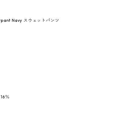
Sweatpant Navy スウェットパンツ
16％