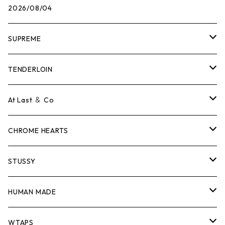
2026/08/04
SUPREME
Tシャツ
TENDERLOIN
ロンTEE
Tシャツ
At Last ＆ Co
スウェット/ニット
ロンTEE
Tシャツ
CHROME HEARTS
シャツ
スウェット/ニット
ロンTEE
Tシャツ
STUSSY
ジャケット
シャツ
スウェット/ニット
ロンTEE
Tシャツ
HUMAN MADE
パンツ
ジャケット
シャツ
スウェット/ニット
ロンTEE
Tシャツ
WTAPS