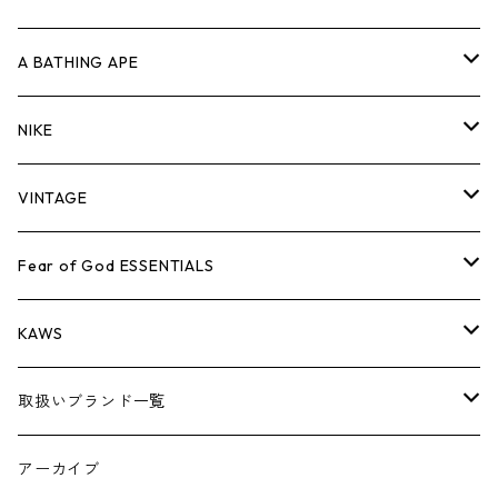
キャップ・ハット
パンツ
ジャケット
シャツ
スウェット/ニット
ロンT
Tシャツ
A BATHING APE
バッグ
キャップ・ハット
パンツ
ジャケット
シャツ
スウェット/ニット
ロンTEE
Tシャツ
NIKE
シューズ
バッグ
キャップ・ハット
パンツ
ジャケット
シャツ
スウェット/ニット
ロンTEE
シューズ
VINTAGE
AIR JORDAN 1
小物
シューズ
バッグ
キャップ・ハット
パンツ
ジャケット
シャツ
スウェット/ニット
アパレル・小物
Tシャツ
Fear of God ESSENTIALS
AIR JORDAN 3
コラボレーション
小物
シューズ
バッグ
キャップ・ハット
パンツ
ジャケット
シャツ
ロンTEE
Tシャツ
KAWS
AIR JORDAN 4
×THE NORTH FACE
シーズンアイテム
小物
シューズ
バッグ
キャップ
パンツ
ジャケット
スウェット/ニット
ロンTEE
アパレル
取扱いブランド一覧
AIR JORDAN 5
×COMME des GARCONS
26SS
BOX LOGOアイテム
小物
シューズ
バッグ
キャップ・ハット
パンツ
ジャケット
スウェット/ニット
小物
A
アーカイブ