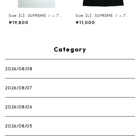
Size【L】 SUPREME シュプリ
Size【L】 SUPREME シュプリ
ーム 25SS Mouse Tee White
ーム ×The Exorcist 25FW Mo
¥19,800
¥11,000
Tシャツ 白 【新古品・未使用
ther L/S Tee Black ロンT 黒
品】 30014661
【中古品-良い】 30014666
Category
2026/08/08
2026/08/07
2026/08/06
2026/08/05