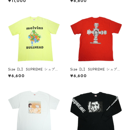
¥11,000
¥6,600
p White Tシャツ 白 【中古品-
Tee Black Tシャツ 黒 【中古
良い】 30014668
品-良い】 30014669
Size【L】 SUPREME シュプリ
Size【L】 SUPREME シュプリ
ーム 24SS Melvins Bullhead
ーム 25FW Dash Snow Tee R
¥6,600
¥6,600
Tee Fluorescent Yellow Tシ
ed Tシャツ 赤 【中古品-良
ャツ 黄 【中古品-良い】 300
い】 30014671
14670