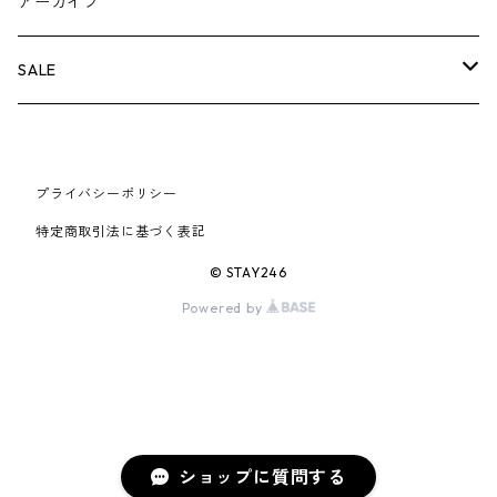
BOX LOGOアイテム
小物
シューズ
バッグ
キャップ・ハット
パンツ
ジャケット
スウェット/ニット
小物
A
アーカイブ
AIR JORDAN 6
×UNDERCOVER
25FW
パーカー/クルーネック
A BATHING APE
小物
小物
バッグ
キャップ・ハット
パンツ
シャツ
B
SALE
AIR JORDAN 11
×NIKE
25SS
ロンT
adidas
BBC
シューズ
バッグ
ジャケット
C
SUPREME
AIR FORCE 1
×VANS
24AW
Tシャツ
At Last ＆ Co
プライバシーポリシー
Bass Pro Shops
COOTIE PRODUCTIONS
ジャケット
小物
シューズ
パンツ
D
At Last ＆ Co
特定商取引法に基づく表記
AIR MAX
×Burberry
24SS
キャップ
ARC'TERYX
BEN DAVIS
Clarks
スウェット/パーカー
DESCENDANT
小物
キャップ
E
TENDERLOIN
© STAY246
AIR MORE UPTEMPO
Powered by
×Tiffany
23AW
ALICE HOLLYWOOD
BALENCIAGA
CHROME HEARTS
シャツ
drew house
EVANGELION:95
ジャケット
シャークアイテム
バッグ
F
CHROME HEARTS
AIR FOAMPOSITE
23SS
ASICS
Buffer
CHALLENGER
ロンT
Derby Of San Francisco
スウェット/パーカー
Fragment Design
Tシャツ
コラボレーション
シューズ
G
HUMAN MADE
BLAZER
22AW
Tシャツ
DEADLY DOLL
シャツ
Fear of God
ロンTEE
Girls Don't Cry
小物
H
WTAPS
ショップに質問する
DUNK