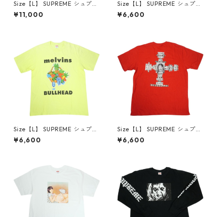
Size【L】 SUPREME シュプリ
Size【L】 SUPREME シュプリ
ーム 21FW No Thanks S/S To
ーム 15AW Merry Christmas
¥11,000
¥6,600
p White Tシャツ 白 【中古品-
Tee Black Tシャツ 黒 【中古
良い】 30014668
品-良い】 30014669
Size【L】 SUPREME シュプリ
Size【L】 SUPREME シュプリ
ーム 24SS Melvins Bullhead
ーム 25FW Dash Snow Tee R
¥6,600
¥6,600
Tee Fluorescent Yellow Tシ
ed Tシャツ 赤 【中古品-良
ャツ 黄 【中古品-良い】 300
い】 30014671
14670