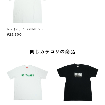
Size【XL】 SUPREME シュプ
リーム 26SS Arabic Box Tee
¥25,300
White アラビックボックスロ
ゴTシャツ 白 【新古品・未使
用品】 30008546
同じカテゴリの商品