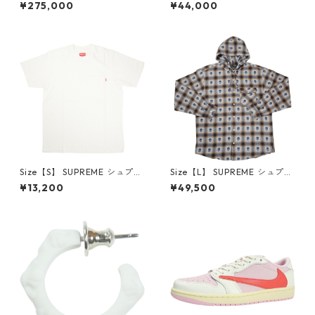
×Travis Scott AIR JORDAN 1
プリーム 24AW Box Logo Ho
¥275,000
¥44,000
LOW Reverse Mocha DM786
oded Sweatshirt Stone ボッ
6-162 スニーカー 茶 【新古
クスロゴパーカー クリーム
品・未使用品】 20780008
【新古品・未使用品】 20823
462
Size【S】 SUPREME シュプリ
Size【L】 SUPREME シュプリ
ーム S/S Pocket Tee White T
ーム ×Number (N)ine 25FW
¥13,200
¥49,500
シャツ 白 【新古品・未使用
Hooded Flannel Shirt Blue
品】 20827285
長袖シャツ 青 【新古品・未使
用品】 20832641