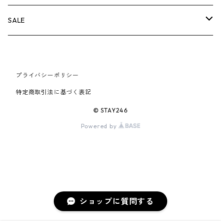
AIR JORDAN 6
×UNDERCOVER
25FW
パーカー/クルーネック
A BATHING APE
小物
小物
バッグ
キャップ・ハット
パンツ
シャツ
B
SALE
AIR JORDAN 11
×NIKE
25SS
ロンT
adidas
BBC
シューズ
バッグ
ジャケット
C
SUPREME
AIR FORCE 1
×VANS
24AW
Tシャツ
At Last ＆ Co
プライバシーポリシー
Bass Pro Shops
COOTIE PRODUCTIONS
ジャケット
小物
シューズ
パンツ
D
At Last ＆ Co
特定商取引法に基づく表記
AIR MAX
×Burberry
24SS
キャップ
ARC'TERYX
BEN DAVIS
Clarks
スウェット/パーカー
DESCENDANT
小物
キャップ
E
TENDERLOIN
© STAY246
AIR MORE UPTEMPO
Powered by
×Tiffany
23AW
ALICE HOLLYWOOD
BALENCIAGA
CHROME HEARTS
シャツ
drew house
EVANGELION:95
ジャケット
シャークアイテム
バッグ
F
CHROME HEARTS
AIR FOAMPOSITE
23SS
ASICS
Buffer
CHALLENGER
ロンT
Derby Of San Francisco
スウェット/パーカー
Fragment Design
Tシャツ
コラボレーション
シューズ
G
HUMAN MADE
BLAZER
22AW
Tシャツ
DEADLY DOLL
シャツ
Fear of God
ロンTEE
Girls Don't Cry
小物
H
WTAPS
ショップに質問する
DUNK
22SS
パンツ
Dickies