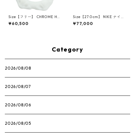
Size【フリー】 CHROME HEA
Size【27.0cm】 NIKE ナイキ
RTS クロム・ハーツ CH Cross
×Travis Scott AIR JORDAN 1
¥60,500
¥77,000
SINGLE Hoop Earring WHITE
LOW OG SP Muslin/Shy Pink
ピアス 白 【新古品・未使用
IQ7604-101 スニーカー ライ
品】 20830893
トピンク 【新古品・未使用
品】 30009628
Category
2026/08/08
2026/08/07
2026/08/06
2026/08/05