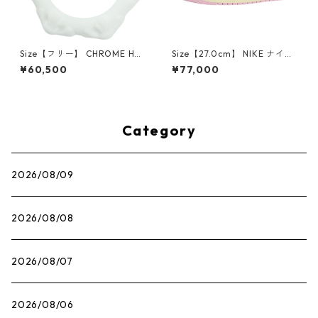
Size【フリー】 CHROME HEA
Size【27.0cm】 NIKE ナイキ
RTS クロム・ハーツ CH Cross
×Travis Scott AIR JORDAN 1
¥60,500
¥77,000
SINGLE Hoop Earring WHITE
LOW OG SP Muslin/Shy Pink
ピアス 白 【新古品・未使用
IQ7604-101 スニーカー ライ
品】 20830893
トピンク 【新古品・未使用
品】 30009628
Category
2026/08/09
2026/08/08
2026/08/07
2026/08/06