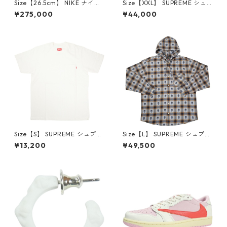
Size【26.5cm】 NIKE ナイキ
Size【XXL】 SUPREME シュ
×Travis Scott AIR JORDAN 1
プリーム 24AW Box Logo Ho
¥275,000
¥44,000
LOW Reverse Mocha DM786
oded Sweatshirt Stone ボッ
6-162 スニーカー 茶 【新古
クスロゴパーカー クリーム
品・未使用品】 20780008
【新古品・未使用品】 20823
462
Size【S】 SUPREME シュプリ
Size【L】 SUPREME シュプリ
ーム S/S Pocket Tee White T
ーム ×Number (N)ine 25FW
¥13,200
¥49,500
シャツ 白 【新古品・未使用
Hooded Flannel Shirt Blue
品】 20827285
長袖シャツ 青 【新古品・未使
用品】 20832641