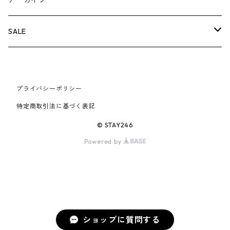
アーカイブ
AIR JORDAN 6
×UNDERCOVER
25FW
パーカー/クルーネック
A BATHING APE
小物
小物
バッグ
キャップ・ハット
パンツ
シャツ
B
SALE
AIR JORDAN 11
×NIKE
25SS
ロンT
adidas
BBC
シューズ
バッグ
ジャケット
C
SUPREME
AIR FORCE 1
×VANS
24AW
Tシャツ
At Last ＆ Co
プライバシーポリシー
Bass Pro Shops
COOTIE PRODUCTIONS
ジャケット
小物
シューズ
パンツ
D
At Last ＆ Co
特定商取引法に基づく表記
AIR MAX
×Burberry
24SS
キャップ
ARC'TERYX
BEN DAVIS
Clarks
スウェット/パーカー
DESCENDANT
小物
キャップ
E
TENDERLOIN
© STAY246
AIR MORE UPTEMPO
Powered by
×Tiffany
23AW
ALICE HOLLYWOOD
BALENCIAGA
CHROME HEARTS
シャツ
drew house
EVANGELION:95
ジャケット
シャークアイテム
バッグ
F
CHROME HEARTS
AIR FOAMPOSITE
23SS
ASICS
Buffer
CHALLENGER
ロンT
Derby Of San Francisco
スウェット/パーカー
Fragment Design
Tシャツ
コラボレーション
シューズ
G
HUMAN MADE
BLAZER
22AW
Tシャツ
DEADLY DOLL
シャツ
Fear of God
ロンTEE
Girls Don't Cry
小物
H
WTAPS
ショップに質問する
DUNK