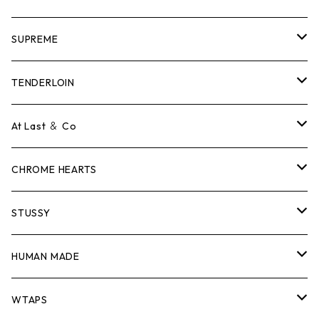
SUPREME
Tシャツ
TENDERLOIN
ロンTEE
Tシャツ
At Last ＆ Co
スウェット/ニット
ロンTEE
Tシャツ
CHROME HEARTS
シャツ
スウェット/ニット
ロンTEE
Tシャツ
STUSSY
ジャケット
シャツ
スウェット/ニット
ロンTEE
Tシャツ
HUMAN MADE
パンツ
ジャケット
シャツ
スウェット/ニット
ロンTEE
Tシャツ
WTAPS