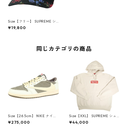
Size【フリー】 SUPREME シ
ュプリーム 26SS Floral Flann
¥19,800
el 6-Panel Black キャップ 黒
【新古品・未使用品】 30009
446
同じカテゴリの商品
Size【26.5cm】 NIKE ナイキ
Size【XXL】 SUPREME シュ
×Travis Scott AIR JORDAN 1
プリーム 24AW Box Logo Ho
¥275,000
¥44,000
LOW Reverse Mocha DM786
oded Sweatshirt Stone ボッ