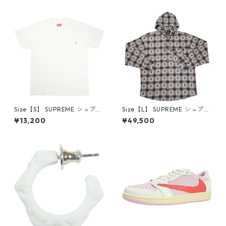
6-162 スニーカー 茶 【新古
クスロゴパーカー クリーム
品・未使用品】 20780008
【新古品・未使用品】 20823
462
Size【S】 SUPREME シュプリ
Size【L】 SUPREME シュプリ
ーム S/S Pocket Tee White T
ーム ×Number (N)ine 25FW
¥13,200
¥49,500
シャツ 白 【新古品・未使用
Hooded Flannel Shirt Blue
品】 20827285
長袖シャツ 青 【新古品・未使
用品】 20832641