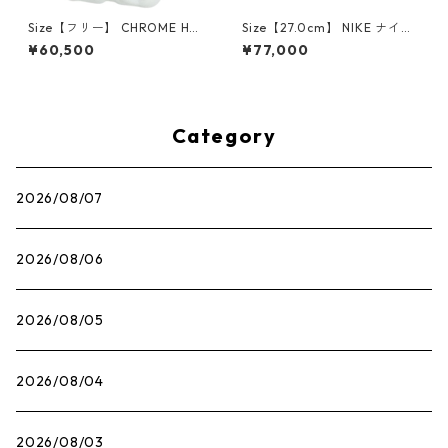
Size【フリー】 CHROME HEA
Size【27.0cm】 NIKE ナイキ
RTS クロム・ハーツ CH Cross
×Travis Scott AIR JORDAN 1
¥60,500
¥77,000
SINGLE Hoop Earring WHITE
LOW OG SP Muslin/Shy Pink
ピアス 白 【新古品・未使用
IQ7604-101 スニーカー ライ
品】 20830893
トピンク 【新古品・未使用
品】 30009628
Category
2026/08/07
2026/08/06
2026/08/05
2026/08/04
2026/08/03