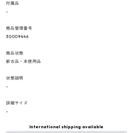
付属品
-
商品管理番号
30009446
商品状態
新古品・未使用品
状態説明
-
詳細サイズ
-
International shipping available