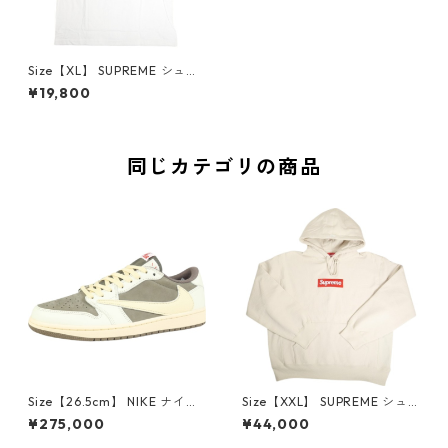
Size【XL】 SUPREME シュプ
リーム 24AW 4 Life Tee Whi
¥19,800
te Tシャツ 白 【新古品・未使
用品】 30009255
同じカテゴリの商品
Size【26.5cm】 NIKE ナイキ
Size【XXL】 SUPREME シュ
×Travis Scott AIR JORDAN 1
プリーム 24AW Box Logo Ho
¥275,000
¥44,000
LOW Reverse Mocha DM786
oded Sweatshirt Stone ボッ
6-162 スニーカー 茶 【新古
クスロゴパーカー クリーム