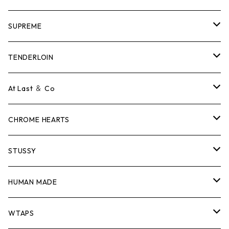
SUPREME
Tシャツ
TENDERLOIN
ロンTEE
Tシャツ
At Last ＆ Co
スウェット/ニット
ロンTEE
Tシャツ
CHROME HEARTS
シャツ
スウェット/ニット
ロンTEE
Tシャツ
STUSSY
ジャケット
シャツ
スウェット/ニット
ロンTEE
Tシャツ
HUMAN MADE
パンツ
ジャケット
シャツ
スウェット/ニット
ロンTEE
Tシャツ
WTAPS