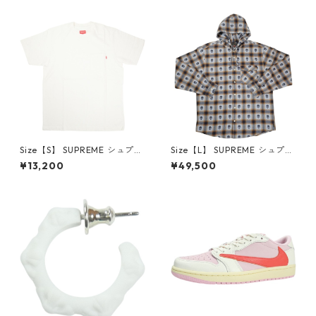
品・未使用品】 20780008
【新古品・未使用品】 20823
462
Size【S】 SUPREME シュプリ
Size【L】 SUPREME シュプリ
ーム S/S Pocket Tee White T
ーム ×Number (N)ine 25FW
¥13,200
¥49,500
シャツ 白 【新古品・未使用
Hooded Flannel Shirt Blue
品】 20827285
長袖シャツ 青 【新古品・未使
用品】 20832641