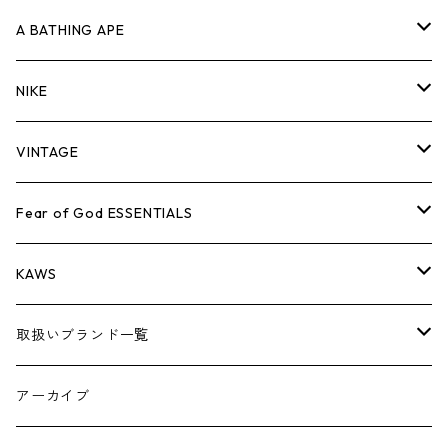
キャップ・ハット
パンツ
ジャケット
シャツ
スウェット/ニット
ロンT
Tシャツ
A BATHING APE
バッグ
キャップ・ハット
パンツ
ジャケット
シャツ
スウェット/ニット
ロンTEE
Tシャツ
NIKE
シューズ
バッグ
キャップ・ハット
パンツ
ジャケット
シャツ
スウェット/ニット
ロンTEE
シューズ
VINTAGE
AIR JORDAN 1
小物
シューズ
バッグ
キャップ・ハット
パンツ
ジャケット
シャツ
スウェット/ニット
アパレル・小物
Tシャツ
Fear of God ESSENTIALS
AIR JORDAN 3
コラボレーション
小物
シューズ
バッグ
キャップ・ハット
パンツ
ジャケット
シャツ
ロンTEE
Tシャツ
KAWS
AIR JORDAN 4
×THE NORTH FACE
シーズンアイテム
小物
シューズ
バッグ
キャップ
パンツ
ジャケット
スウェット/ニット
ロンTEE
アパレル
取扱いブランド一覧
AIR JORDAN 5
×COMME des GARCONS
26SS
BOX LOGOアイテム
小物
シューズ
バッグ
キャップ・ハット
パンツ
ジャケット
スウェット/ニット
小物
A
アーカイブ
AIR JORDAN 6
×UNDERCOVER