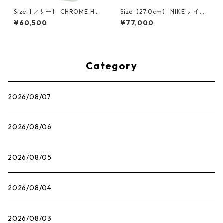
Size【フリー】 CHROME HEA
Size【27.0cm】 NIKE ナイキ
RTS クロム・ハーツ CH Cross
×Travis Scott AIR JORDAN 1
¥60,500
¥77,000
SINGLE Hoop Earring WHITE
LOW OG SP Muslin/Shy Pink
ピアス 白 【新古品・未使用
IQ7604-101 スニーカー ライ
品】 20830893
トピンク 【新古品・未使用
品】 30009628
Category
2026/08/07
2026/08/06
2026/08/05
2026/08/04
2026/08/03