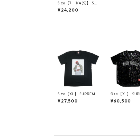
Size【7 1/4(S)】 SU
PREME シュプリーム
¥24,200
×Mitchell&Ness 26SS
Teams New Era Roya
l ニューエラキャップ
青 【新古品・未使用
品】 30009443
Size【XL】 SUPREME
Size【XL】 SU
シュプリーム 22AW A
シュプリーム 19A
¥27,500
¥60,500
ndre 3000 Tee Black
oral Velour Bas
Tシャツ 黒 【新古品・
Jersey ベース
未使用品】 30014575
シャツ 黒 【中
常に良い】 3001