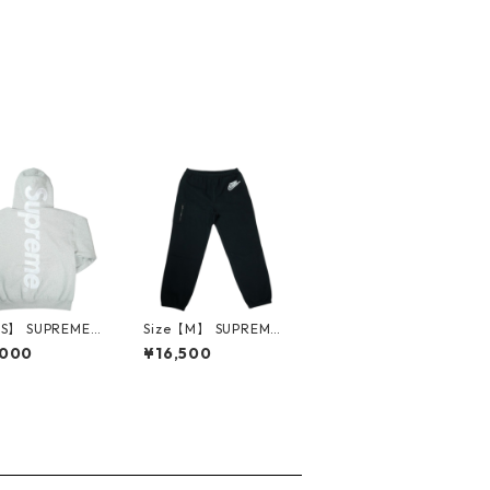
【S】 SUPREME
Size【M】 SUPREME
リーム 25FW S
シュプリーム ×NIKE 2
,000
¥16,500
Applique Hoode
1SS Cargo Sweatpant
atshirt Heathe
Black スウェットパン
ey パーカー 灰
ツ 黒 【中古品-非常に
古品・未使用品】
良い】 30014576
3605