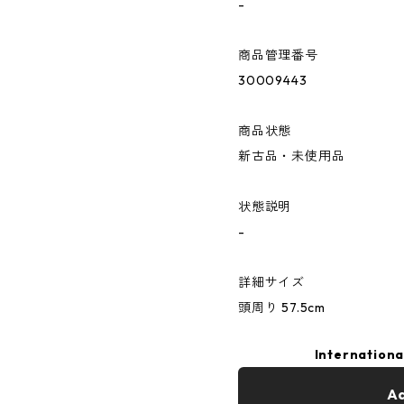
-
商品管理番号
30009443
商品状態
新古品・未使用品
状態説明
-
詳細サイズ
頭周り 57.5cm
Internationa
Ad