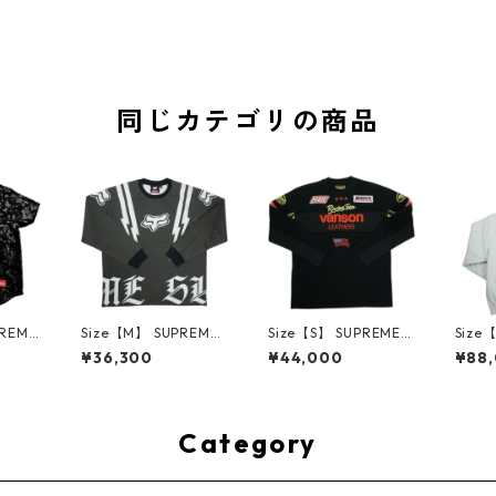
同じカテゴリの商品
PREME
Size【M】 SUPREME
Size【S】 SUPREME
Size
W Fl
シュプリーム ×Fox Ra
シュプリーム ×Vanso
シュプ
¥36,300
¥44,000
¥88
eball
cing 25FW L/S Top Bl
n Leathers 26SS L/S
atin 
ボール
ack ロンT 黒 【新古
Top Black ロンT 黒
d Swe
古品-非
品・未使用品】 3001
【中古品-ほぼ新品】
r Gr
4175
3604
30014418
【新
3001
Category