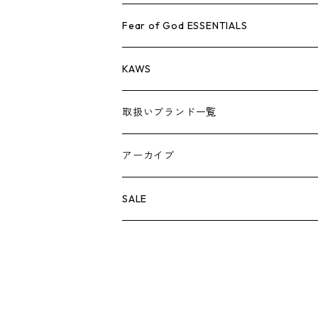
AIR JORDAN 1
小物
シューズ
バッグ
キャップ・ハット
パンツ
ジャケット
シャツ
スウェット/ニット
アパレル・小物
Tシャツ
Fear of God ESSENTIALS
AIR JORDAN 3
コラボレーション
小物
シューズ
バッグ
キャップ・ハット
パンツ
ジャケット
シャツ
ロンTEE
Tシャツ
KAWS
AIR JORDAN 4
×THE NORTH FACE
シーズンアイテム
小物
シューズ
バッグ
キャップ
パンツ
ジャケット
スウェット/ニット
ロンTEE
アパレル
取扱いブランド一覧
AIR JORDAN 5
×COMME des GARCONS
26SS
BOX LOGOアイテム
小物
シューズ
バッグ
キャップ・ハット
パンツ
ジャケット
スウェット/ニット
小物
A
アーカイブ
AIR JORDAN 6
×UNDERCOVER
25FW
パーカー/クルーネック
A BATHING APE
小物
小物
バッグ
キャップ・ハット
パンツ
シャツ
B
SALE
AIR JORDAN 11
×NIKE
25SS
ロンT
adidas
BBC
シューズ
バッグ
ジャケット
C
SUPREME
AIR FORCE 1
×VANS
24AW
Tシャツ
At Last ＆ Co
Bass Pro Shops
COOTIE PRODUCTIONS
ジャケット
小物
シューズ
パンツ
D
At Last ＆ Co
AIR MAX
×Burberry
24SS
キャップ
ARC'TERYX