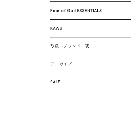
AIR JORDAN 1
小物
シューズ
バッグ
キャップ・ハット
パンツ
ジャケット
シャツ
スウェット/ニット
アパレル・小物
Tシャツ
Fear of God ESSENTIALS
AIR JORDAN 3
コラボレーション
小物
シューズ
バッグ
キャップ・ハット
パンツ
ジャケット
シャツ
ロンTEE
Tシャツ
KAWS
AIR JORDAN 4
×THE NORTH FACE
シーズンアイテム
小物
シューズ
バッグ
キャップ
パンツ
ジャケット
スウェット/ニット
ロンTEE
アパレル
取扱いブランド一覧
AIR JORDAN 5
×COMME des GARCONS
26SS
BOX LOGOアイテム
小物
シューズ
バッグ
キャップ・ハット
パンツ
ジャケット
スウェット/ニット
小物
A
アーカイブ
AIR JORDAN 6
×UNDERCOVER
25FW
パーカー/クルーネック
A BATHING APE
小物
小物
バッグ
キャップ・ハット
パンツ
シャツ
B
SALE
AIR JORDAN 11
×NIKE
25SS
ロンT
adidas
BBC
シューズ
バッグ
ジャケット
C
SUPREME
AIR FORCE 1
×VANS
24AW
Tシャツ
At Last ＆ Co
Bass Pro Shops
COOTIE PRODUCTIONS
ジャケット
小物
シューズ
パンツ
D
At Last ＆ Co
AIR MAX
×Burberry
24SS
キャップ
ARC'TERYX