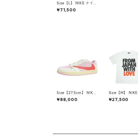
Size【L】 NIKE ナイ
キ ×NIGO M NRG NIG
¥71,500
O COACHES JACKET
NAVY コーチジャケッ
ト 紺 【新古品・未使
用品】 30008459
Size【27.5cm】 NIKE
Size【M】 NIK
ナイキ ×Travis Scott
キ ×NIGO T-Shi
¥88,000
¥27,500
AIR JORDAN 1 LOW
ITE the Desig
OG SP Muslin/Shy Pi
um会場限定Tシ
nk IQ7604-101 スニ
白 【新古品・未
ーカー ライトピンク
品】 3000847
【新古品・未使用品】
30014172