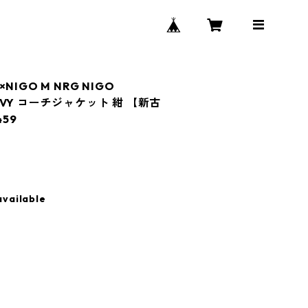
×NIGO M NRG NIGO
 NAVY コーチジャケット 紺 【新古
59
available