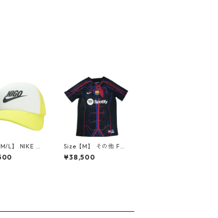
【M/L】 NIKE ナ
Size【M】 その他 FC
NIGO HAT YELL
Barcelona ×Patta Cu
500
¥38,500
e Design Mus
lers del Mon Men's N
会場限定メッシュ
ike Dry-FIT Short Sle
プ 黄 【新古
eve Soccer Top Black
使用品】 3000
サッカージャージ 黒
【新古品・未使用品】
30006259