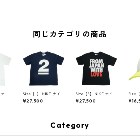
同じカテゴリの商品
E ナイ
Size【L】 NIKE ナイ
Size【S】 NIKE ナイ
Size
rt WH
キ ×NIGO M NRG NIG
キ ×NIGO T-Shirt BLA
イキ ×
¥27,500
¥27,500
¥16,
n Muse
O LO2 TEE NAVY Tシ
CK the Design Muse
OW th
ャツ
ャツ 紺 【新古品・未
um会場限定Tシャツ
eum
使用
使用品】 30008455
黒 【新古品・未使用
キャッ
0
品】 30008478
品・未
8464
Category