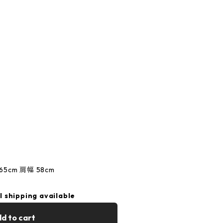
65cm 肩幅 58cm
l shipping available
d to cart