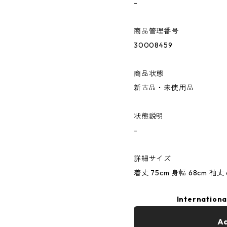
-
商品管理番号
30008459
商品状態
新古品・未使用品
状態説明
-
詳細サイズ
着丈 75cm 身幅 68cm 袖丈 
Internationa
Ad