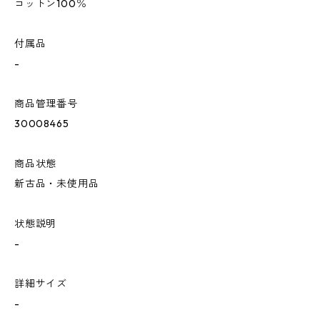
コットン100％
付属品
-
商品管理番号
30008465
商品状態
新古品・未使用品
状態説明
-
詳細サイズ
-