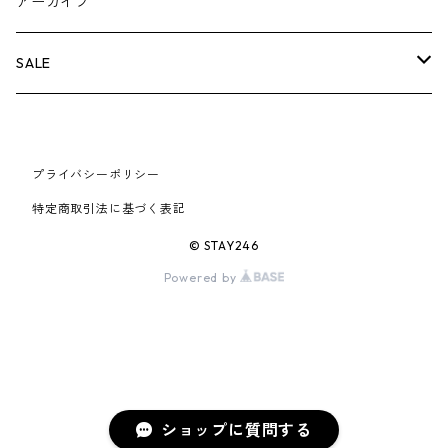
BOX LOGOアイテム
小物
シューズ
バッグ
キャップ・ハット
パンツ
ジャケット
スウェット/ニット
小物
A
アーカイブ
AIR JORDAN 6
×UNDERCOVER
25FW
パーカー/クルーネック
A BATHING APE
小物
小物
バッグ
キャップ・ハット
パンツ
シャツ
B
SALE
AIR JORDAN 11
×NIKE
25SS
ロンT
adidas
BBC
シューズ
バッグ
ジャケット
C
SUPREME
AIR FORCE 1
×VANS
24AW
Tシャツ
At Last ＆ Co
プライバシーポリシー
Bass Pro Shops
COOTIE PRODUCTIONS
ジャケット
小物
シューズ
パンツ
D
At Last ＆ Co
特定商取引法に基づく表記
AIR MAX
×Burberry
24SS
キャップ
ARC'TERYX
BEN DAVIS
Clarks
スウェット/パーカー
DESCENDANT
小物
キャップ
E
TENDERLOIN
© STAY246
AIR MORE UPTEMPO
Powered by
×Tiffany
23AW
ALICE HOLLYWOOD
BALENCIAGA
CHROME HEARTS
シャツ
drew house
EVANGELION:95
ジャケット
シャークアイテム
バッグ
F
CHROME HEARTS
AIR FOAMPOSITE
23SS
ASICS
Buffer
CHALLENGER
ロンT
Derby Of San Francisco
スウェット/パーカー
Fragment Design
Tシャツ
コラボレーション
シューズ
G
HUMAN MADE
BLAZER
22AW
Tシャツ
DEADLY DOLL
シャツ
Fear of God
ロンTEE
Girls Don't Cry
小物
H
WTAPS
ショップに質問する
DUNK