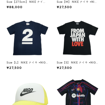
Size【27.5cm】 NIKE ナイキ
Size【M】 NIKE ナイキ ×NIG
×Travis Scott AIR JORDAN 1
O T-Shirt WHITE the Design
¥88,000
¥27,500
LOW OG SP Muslin/Shy Pink
Museum会場限定Tシャツ 白
IQ7604-101 スニーカー ライ
【新古品・未使用品】 30008
トピンク 【新古品・未使用
470
品】 30014172
Size【L】 NIKE ナイキ ×NIGO
Size【S】 NIKE ナイキ ×NIGO
M NRG NIGO LO2 TEE NAVY
T-Shirt BLACK the Design M
¥27,500
¥27,500
Tシャツ 紺 【新古品・未使用
useum会場限定Tシャツ 黒
品】 30008455
【新古品・未使用品】 30008
478