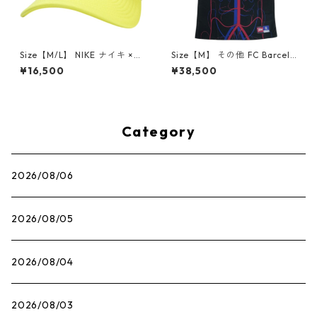
Size【M/L】 NIKE ナイキ ×NI
Size【M】 その他 FC Barcelo
GO HAT YELLOW the Desig
na ×Patta Culers del Mon M
¥16,500
¥38,500
n Museum会場限定メッシュ
en's Nike Dry-FIT Short Slee
キャップ 黄 【新古品・未使用
ve Soccer Top Black サッカー
品】 30008464
ジャージ 黒 【新古品・未使用
品】 30006259
Category
2026/08/06
2026/08/05
2026/08/04
2026/08/03