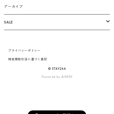
AIR JORDAN 5
×COMME des GARCONS
26SS
BOX LOGOアイテム
小物
シューズ
バッグ
キャップ・ハット
パンツ
ジャケット
スウェット/ニット
小物
A
アーカイブ
AIR JORDAN 6
×UNDERCOVER
25FW
パーカー/クルーネック
A BATHING APE
小物
小物
バッグ
キャップ・ハット
パンツ
シャツ
B
SALE
AIR JORDAN 11
×NIKE
25SS
ロンT
adidas
BBC
シューズ
バッグ
ジャケット
C
SUPREME
AIR FORCE 1
×VANS
24AW
Tシャツ
At Last ＆ Co
プライバシーポリシー
Bass Pro Shops
COOTIE PRODUCTIONS
ジャケット
小物
シューズ
パンツ
D
At Last ＆ Co
特定商取引法に基づく表記
AIR MAX
×Burberry
24SS
キャップ
ARC'TERYX
BEN DAVIS
Clarks
スウェット/パーカー
DESCENDANT
小物
キャップ
E
TENDERLOIN
© STAY246
AIR MORE UPTEMPO
Powered by
×Tiffany
23AW
ALICE HOLLYWOOD
BALENCIAGA
CHROME HEARTS
シャツ
drew house
EVANGELION:95
ジャケット
シャークアイテム
バッグ
F
CHROME HEARTS
AIR FOAMPOSITE
23SS
ASICS
Buffer
CHALLENGER
ロンT
Derby Of San Francisco
スウェット/パーカー
Fragment Design
Tシャツ
コラボレーション
シューズ
G
HUMAN MADE
BLAZER
22AW
Tシャツ
DEADLY DOLL
シャツ
Fear of God
ロンTEE