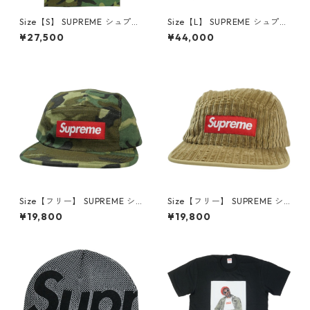
Size【S】 SUPREME シュプリ
Size【L】 SUPREME シュプリ
ーム 25FW Playboi Carti Tee
ーム 24SS Sudden Death Fo
¥27,500
¥44,000
Woodland Camo Tシャツ 緑
otball Jersey Black フットボ
【新古品・未使用品】 30014
ールトップ 黒 【中古品-非常
608
に良い】 30014604
Size【フリー】 SUPREME シ
Size【フリー】 SUPREME シ
ュプリーム 15SS Military Prin
ュプリーム 19SS Rope Cordur
¥19,800
¥19,800
ted Camo Camp Cap Woodl
oy Camp Cap Brown キャン
and Camo キャンプキャップ
プキャップ 茶 【中古品-非常
緑 【中古品-非常に良い】 30
に良い】 30014606
014605