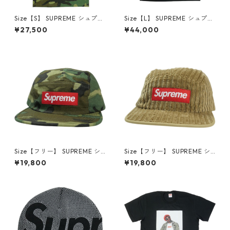
Size【S】 SUPREME シュプリ
Size【L】 SUPREME シュプリ
ーム 25FW Playboi Carti Tee
ーム 24SS Sudden Death Fo
¥27,500
¥44,000
Woodland Camo Tシャツ 緑
otball Jersey Black フットボ
【新古品・未使用品】 30014
ールトップ 黒 【中古品-非常
608
に良い】 30014604
Size【フリー】 SUPREME シ
Size【フリー】 SUPREME シ
ュプリーム 15SS Military Prin
ュプリーム 19SS Rope Cordur
¥19,800
¥19,800
ted Camo Camp Cap Woodl
oy Camp Cap Brown キャン
and Camo キャンプキャップ
プキャップ 茶 【中古品-非常
緑 【中古品-非常に良い】 30
に良い】 30014606
014605