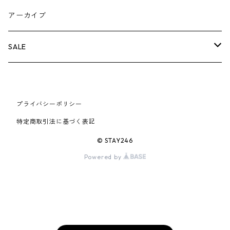
AIR JORDAN 5
×COMME des GARCONS
26SS
BOX LOGOアイテム
小物
シューズ
バッグ
キャップ・ハット
パンツ
ジャケット
スウェット/ニット
小物
A
アーカイブ
AIR JORDAN 6
×UNDERCOVER
25FW
パーカー/クルーネック
A BATHING APE
小物
小物
バッグ
キャップ・ハット
パンツ
シャツ
B
SALE
AIR JORDAN 11
×NIKE
25SS
ロンT
adidas
BBC
シューズ
バッグ
ジャケット
C
SUPREME
AIR FORCE 1
×VANS
24AW
Tシャツ
At Last ＆ Co
プライバシーポリシー
Bass Pro Shops
COOTIE PRODUCTIONS
ジャケット
小物
シューズ
パンツ
D
At Last ＆ Co
特定商取引法に基づく表記
AIR MAX
×Burberry
24SS
キャップ
ARC'TERYX
BEN DAVIS
Clarks
スウェット/パーカー
DESCENDANT
小物
キャップ
E
TENDERLOIN
© STAY246
AIR MORE UPTEMPO
Powered by
×Tiffany
23AW
ALICE HOLLYWOOD
BALENCIAGA
CHROME HEARTS
シャツ
drew house
EVANGELION:95
ジャケット
シャークアイテム
バッグ
F
CHROME HEARTS
AIR FOAMPOSITE
23SS
ASICS
Buffer
CHALLENGER
ロンT
Derby Of San Francisco
スウェット/パーカー
Fragment Design
Tシャツ
コラボレーション
シューズ
G
HUMAN MADE
BLAZER
22AW
Tシャツ
DEADLY DOLL
シャツ