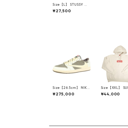
Size【L】 STUSSY ス
テューシー 26SS WO
¥27,500
RLD TOUR SUN FADE
TEE FADED BROWN
Tシャツ 茶 【新古品・
未使用品】 30008585
Size【26.5cm】 NIKE
Size【XXL】 S
ナイキ ×Travis Scott
E シュプリーム 
¥275,000
¥44,000
AIR JORDAN 1 LOW
Box Logo Hood
Reverse Mocha DM7
eatshirt Ston
866-162 スニーカー
クスロゴパーカ
茶 【新古品・未使用
ーム 【新古品
品】 20780008
品】 20823462