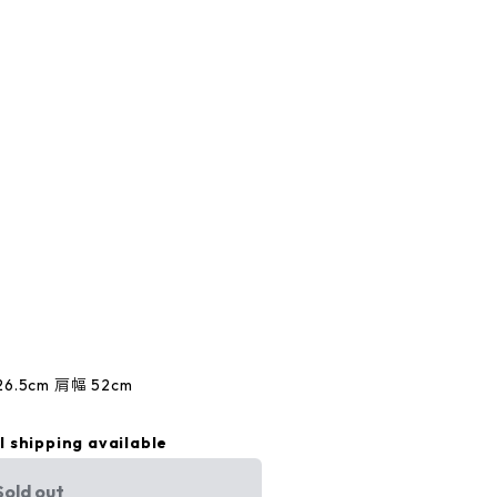
6.5cm 肩幅 52cm
l shipping available
Sold out