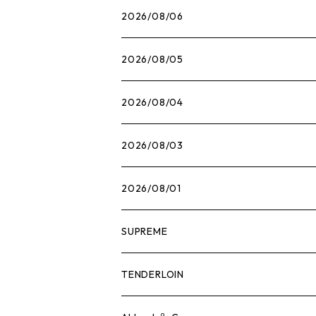
2026/08/06
2026/08/05
2026/08/04
2026/08/03
2026/08/01
SUPREME
Tシャツ
TENDERLOIN