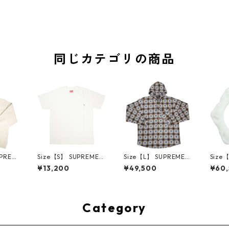
同じカテゴリの商品
UPREM
Size【S】 SUPREME
Size【L】 SUPREME
Size
24AW
シュプリーム S/S Poc
シュプリーム ×Numbe
ME H
¥13,200
¥49,500
¥60
ed Sw
ket Tee White Tシャ
r (N)ine 25FW Hoode
ハーツ 
e ボッ
ツ 白 【新古品・未使
d Flannel Shirt Blue
LE Ho
ー クリ
用品】 20827285
長袖シャツ 青 【新古
TE 
・未使用
品・未使用品】 2083
品・未
2641
0893
Category