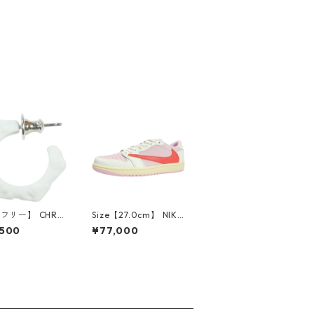
【フリー】 CHRO
Size【27.0cm】 NIKE
EARTS クロム・
ナイキ ×Travis Scott
,500
¥77,000
CH Cross SING
AIR JORDAN 1 LOW
op Earring WHI
OG SP Muslin/Shy Pi
ピアス 白 【新古
nk IQ7604-101 スニ
使用品】 2083
ーカー ライトピンク
【新古品・未使用品】
30009628