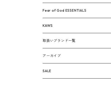
AIR JORDAN 1
小物
シューズ
バッグ
キャップ・ハット
パンツ
ジャケット
シャツ
スウェット/ニット
アパレル・小物
Tシャツ
Fear of God ESSENTIALS
AIR JORDAN 3
コラボレーション
小物
シューズ
バッグ
キャップ・ハット
パンツ
ジャケット
シャツ
ロンTEE
Tシャツ
KAWS
AIR JORDAN 4
×THE NORTH FACE
シーズンアイテム
小物
シューズ
バッグ
キャップ
パンツ
ジャケット
スウェット/ニット
ロンTEE
アパレル
取扱いブランド一覧
AIR JORDAN 5
×COMME des GARCONS
26SS
BOX LOGOアイテム
小物
シューズ
バッグ
キャップ・ハット
パンツ
ジャケット
スウェット/ニット
小物
A
アーカイブ
AIR JORDAN 6
×UNDERCOVER
25FW
パーカー/クルーネック
A BATHING APE
小物
小物
バッグ
キャップ・ハット
パンツ
シャツ
B
SALE
AIR JORDAN 11
×NIKE
25SS
ロンT
adidas
BBC
シューズ
バッグ
ジャケット
C
SUPREME
AIR FORCE 1
×VANS
24AW
Tシャツ
At Last ＆ Co
Bass Pro Shops
COOTIE PRODUCTIONS
ジャケット
小物
シューズ
パンツ
D
At Last ＆ Co
AIR MAX
×Burberry