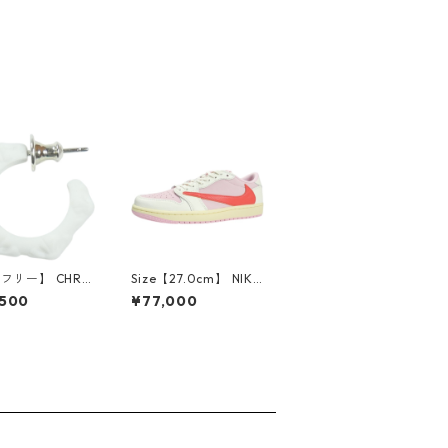
【フリー】 CHRO
Size【27.0cm】 NIKE
EARTS クロム・
ナイキ ×Travis Scott
,500
¥77,000
CH Cross SING
AIR JORDAN 1 LOW
op Earring WHI
OG SP Muslin/Shy Pi
ピアス 白 【新古
nk IQ7604-101 スニ
使用品】 2083
ーカー ライトピンク
【新古品・未使用品】
30009628