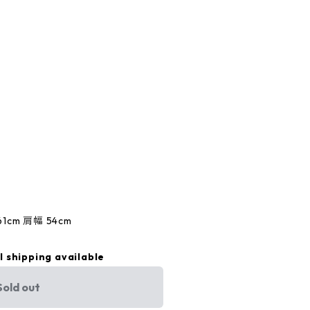
61cm 肩幅 54cm
l shipping available
Sold out