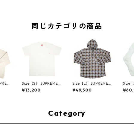
同じカテゴリの商品
UPREM
Size【S】 SUPREME
Size【L】 SUPREME
Size
24AW
シュプリーム S/S Poc
シュプリーム ×Numbe
ME H
¥13,200
¥49,500
¥60
ed Sw
ket Tee White Tシャ
r (N)ine 25FW Hoode
ハーツ 
e ボッ
ツ 白 【新古品・未使
d Flannel Shirt Blue
LE Ho
ー クリ
用品】 20827285
長袖シャツ 青 【新古
TE 
・未使用
品・未使用品】 2083
品・未
2641
0893
Category