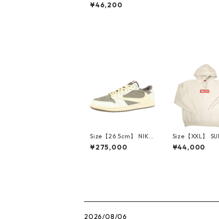
テューシー ×DOVER S
¥46,200
TREET MARKET STO
CK DSM PARIS HOOD
IE PINK パーカー ピン
ク 【新古品・未使用
品】 30008730
Size【26.5cm】 NIKE
Size【XXL】 S
ナイキ ×Travis Scott
E シュプリーム 
¥275,000
¥44,000
AIR JORDAN 1 LOW
Box Logo Hood
Reverse Mocha DM7
eatshirt Ston
866-162 スニーカー
クスロゴパーカ
茶 【新古品・未使用
ーム 【新古品
品】 20780008
品】 20823462
2026/08/06