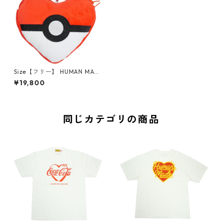
Size【フリー】 HUMAN MAD
E ヒューマンメイド ×POKEM
¥19,800
ON MADE 26SS HEART STUF
FED PASSCASE モンスターボ
ールポーチ 白赤 【新古品・未
使用品】 30009315
同じカテゴリの商品