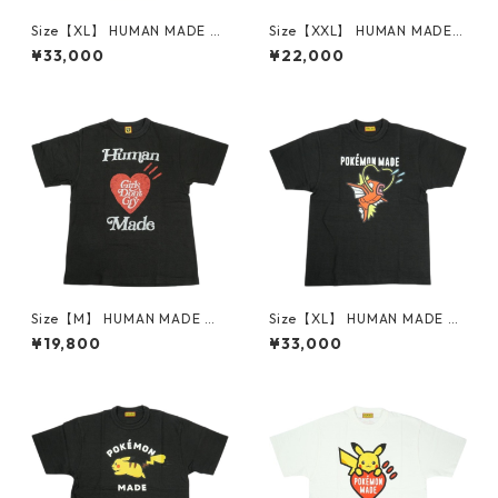
Size【XL】 HUMAN MADE ヒ
Size【XXL】 HUMAN MADE
ューマンメイド ×Coca-Cola
ヒューマンメイド 24SS HEAR
¥33,000
¥22,000
26SS GRAPHIC T-SHIRT XX31
T BADGE T-SHIRT WHITE HM
TE004 Tシャツ 白 【新古
27CS002 Tシャツ 白 【中古
品・未使用品】 30014427
品-ほぼ新品】 20798831
Size【M】 HUMAN MADE ヒ
Size【XL】 HUMAN MADE ヒ
ューマンメイド ×Girls Don't
ューマンメイド ×POKEMON
¥19,800
¥33,000
Cry T-Shirt Black Tシャツ 黒
MADE 26SS GRAPHIC T-SHIR
【中古品-良い】 30012451
T #3 BLACK コイキングTシャ
ツ 黒 【新古品・未使用品】 3
0009530