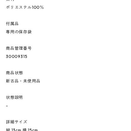
ポリエステル100％
付属品
専用の保存袋
商品管理番号
30009315
商品状態
新古品・未使用品
状態説明
-
詳細サイズ
縦 13cm 横 15cm