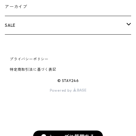
AIR JORDAN 5
×COMME des GARCONS
26SS
BOX LOGOアイテム
小物
シューズ
バッグ
キャップ・ハット
パンツ
ジャケット
スウェット/ニット
小物
A
アーカイブ
AIR JORDAN 6
×UNDERCOVER
25FW
パーカー/クルーネック
A BATHING APE
小物
小物
バッグ
キャップ・ハット
パンツ
シャツ
B
SALE
AIR JORDAN 11
×NIKE
25SS
ロンT
adidas
BBC
シューズ
バッグ
ジャケット
C
SUPREME
AIR FORCE 1
×VANS
24AW
Tシャツ
At Last ＆ Co
プライバシーポリシー
Bass Pro Shops
COOTIE PRODUCTIONS
ジャケット
小物
シューズ
パンツ
D
At Last ＆ Co
特定商取引法に基づく表記
AIR MAX
×Burberry
24SS
キャップ
ARC'TERYX
BEN DAVIS
Clarks
スウェット/パーカー
DESCENDANT
小物
キャップ
E
TENDERLOIN
© STAY246
AIR MORE UPTEMPO
Powered by
×Tiffany
23AW
ALICE HOLLYWOOD
BALENCIAGA
CHROME HEARTS
シャツ
drew house
EVANGELION:95
ジャケット
シャークアイテム
バッグ
F
CHROME HEARTS
AIR FOAMPOSITE
23SS
ASICS
Buffer
CHALLENGER
ロンT
Derby Of San Francisco
スウェット/パーカー
Fragment Design
Tシャツ
コラボレーション
シューズ
G
HUMAN MADE
BLAZER
22AW
Tシャツ
DEADLY DOLL
シャツ
Fear of God
ロンTEE
Girls Don't Cry