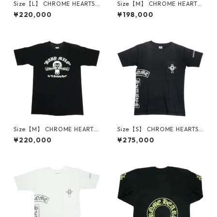
Size【L】 CHROME HEARTS
Size【M】 CHROME HEARTS
クロム・ハーツ HORSESHOE
クロム・ハーツ TOKYO SCRO
¥220,000
¥198,000
S/S TEE BLACK/NEON YELLO
LL SS T-SHIRT BLACK 東京限
W Tシャツ 黒黄 【新古品・未
定Tシャツ 黒 【新古品・未使
使用品】 30014603
用品】 30014594
Size【M】 CHROME HEARTS
Size【S】 CHROME HEARTS
クロム・ハーツ × A BATHING
クロム・ハーツ T-BAR S/S TE
¥220,000
¥275,000
APE 09AW MILO SCROLL SS
E BLACK Tシャツ オールド 黒
TEE Tシャツ 黒 【中古品-良
【中古品-良い】 30014600
い】 30014599