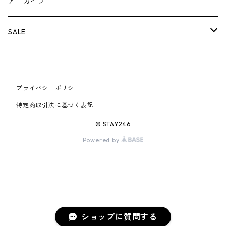
BOX LOGOアイテム
小物
シューズ
バッグ
キャップ・ハット
パンツ
ジャケット
スウェット/ニット
小物
A
アーカイブ
AIR JORDAN 6
×UNDERCOVER
25FW
パーカー/クルーネック
A BATHING APE
小物
小物
バッグ
キャップ・ハット
パンツ
シャツ
B
SALE
AIR JORDAN 11
×NIKE
25SS
ロンT
adidas
BBC
シューズ
バッグ
ジャケット
C
SUPREME
AIR FORCE 1
×VANS
24AW
Tシャツ
At Last ＆ Co
プライバシーポリシー
Bass Pro Shops
COOTIE PRODUCTIONS
ジャケット
小物
シューズ
パンツ
D
At Last ＆ Co
特定商取引法に基づく表記
AIR MAX
×Burberry
24SS
キャップ
ARC'TERYX
BEN DAVIS
Clarks
スウェット/パーカー
DESCENDANT
小物
キャップ
E
TENDERLOIN
© STAY246
AIR MORE UPTEMPO
Powered by
×Tiffany
23AW
ALICE HOLLYWOOD
BALENCIAGA
CHROME HEARTS
シャツ
drew house
EVANGELION:95
ジャケット
シャークアイテム
バッグ
F
CHROME HEARTS
AIR FOAMPOSITE
23SS
ASICS
Buffer
CHALLENGER
ロンT
Derby Of San Francisco
スウェット/パーカー
Fragment Design
Tシャツ
コラボレーション
シューズ
G
HUMAN MADE
BLAZER
22AW
Tシャツ
DEADLY DOLL
シャツ
Fear of God
ロンTEE
Girls Don't Cry
小物
H
WTAPS
ショップに質問する
DUNK