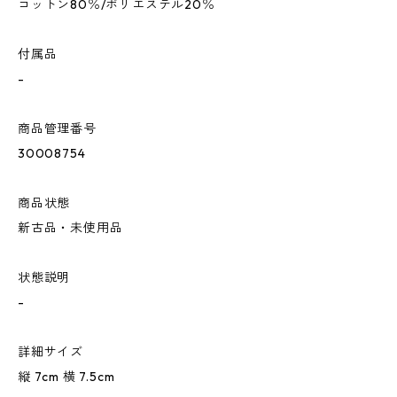
コットン80％/ポリエステル20％
付属品
-
商品管理番号
30008754
商品状態
新古品・未使用品
状態説明
-
詳細サイズ
縦 7cm 横 7.5cm