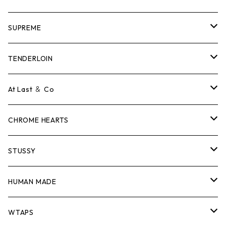
SUPREME
Tシャツ
TENDERLOIN
ロンTEE
Tシャツ
At Last ＆ Co
スウェット/ニット
ロンTEE
Tシャツ
CHROME HEARTS
シャツ
スウェット/ニット
ロンTEE
Tシャツ
STUSSY
ジャケット
シャツ
スウェット/ニット
ロンTEE
Tシャツ
HUMAN MADE
パンツ
ジャケット
シャツ
スウェット/ニット
ロンTEE
Tシャツ
WTAPS