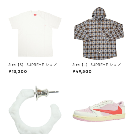
6-162 スニーカー 茶 【新古
クスロゴパーカー クリーム
品・未使用品】 20780008
【新古品・未使用品】 20823
462
Size【S】 SUPREME シュプリ
Size【L】 SUPREME シュプリ
ーム S/S Pocket Tee White T
ーム ×Number (N)ine 25FW
¥13,200
¥49,500
シャツ 白 【新古品・未使用
Hooded Flannel Shirt Blue
品】 20827285
長袖シャツ 青 【新古品・未使
用品】 20832641