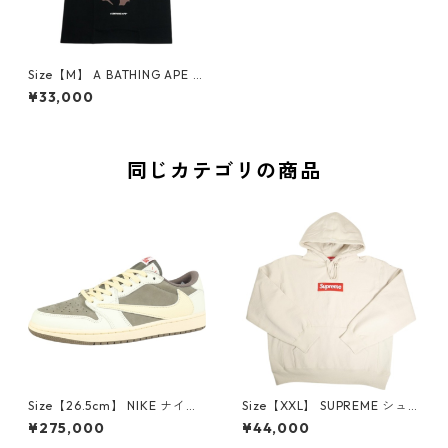
Size【M】 A BATHING APE ア
ベイシング エイプ 26SS APE
¥33,000
HEAD TOKYO TEE BLACK 東
京限定Tシャツ 黒 【新古品・
未使用品】 30009202
同じカテゴリの商品
Size【26.5cm】 NIKE ナイキ
Size【XXL】 SUPREME シュ
×Travis Scott AIR JORDAN 1
プリーム 24AW Box Logo Ho
¥275,000
¥44,000
LOW Reverse Mocha DM786
oded Sweatshirt Stone ボッ