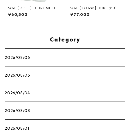
Size【フリー】 CHROME HEA
Size【27.0cm】 NIKE ナイキ
RTS クロム・ハーツ CH Cross
×Travis Scott AIR JORDAN 1
¥60,500
¥77,000
SINGLE Hoop Earring WHITE
LOW OG SP Muslin/Shy Pink
ピアス 白 【新古品・未使用
IQ7604-101 スニーカー ライ
品】 20830893
トピンク 【新古品・未使用
品】 30009628
Category
2026/08/06
2026/08/05
2026/08/04
2026/08/03
2026/08/01