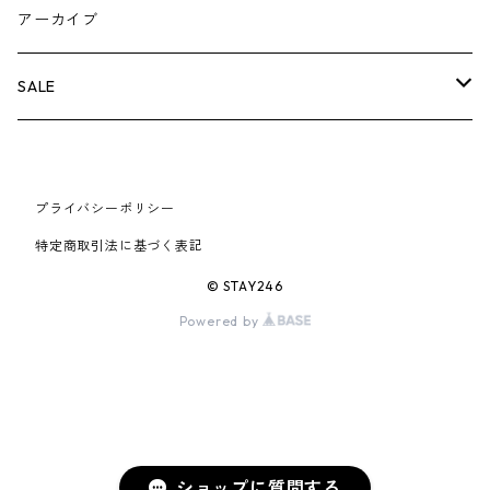
AIR JORDAN 5
×COMME des GARCONS
26SS
BOX LOGOアイテム
小物
シューズ
バッグ
キャップ・ハット
パンツ
ジャケット
スウェット/ニット
小物
A
アーカイブ
AIR JORDAN 6
×UNDERCOVER
25FW
パーカー/クルーネック
A BATHING APE
小物
小物
バッグ
キャップ・ハット
パンツ
シャツ
B
SALE
AIR JORDAN 11
×NIKE
25SS
ロンT
adidas
BBC
シューズ
バッグ
ジャケット
C
SUPREME
AIR FORCE 1
×VANS
24AW
Tシャツ
At Last ＆ Co
プライバシーポリシー
Bass Pro Shops
COOTIE PRODUCTIONS
ジャケット
小物
シューズ
パンツ
D
At Last ＆ Co
特定商取引法に基づく表記
AIR MAX
×Burberry
24SS
キャップ
ARC'TERYX
BEN DAVIS
Clarks
スウェット/パーカー
DESCENDANT
小物
キャップ
E
TENDERLOIN
© STAY246
AIR MORE UPTEMPO
Powered by
×Tiffany
23AW
ALICE HOLLYWOOD
BALENCIAGA
CHROME HEARTS
シャツ
drew house
EVANGELION:95
ジャケット
シャークアイテム
バッグ
F
CHROME HEARTS
AIR FOAMPOSITE
23SS
ASICS
Buffer
CHALLENGER
ロンT
Derby Of San Francisco
スウェット/パーカー
Fragment Design
Tシャツ
コラボレーション
シューズ
G
HUMAN MADE
BLAZER
22AW
Tシャツ
DEADLY DOLL
シャツ
Fear of God
ロンTEE
Girls Don't Cry
小物
H
WTAPS
ショップに質問する