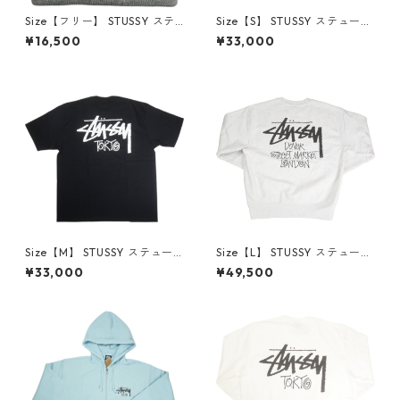
Size【フリー】 STUSSY ステ
Size【S】 STUSSY ステューシ
ューシー 24AW CUFF BEANIE
ー STOCK TOKYO TEE BLACK
¥16,500
¥33,000
S SPORT GREY ビーニー 灰
東京限定Tシャツ 黒 【新古
【新古品・未使用品】 20808
品・未使用品】 30013281
295
Size【M】 STUSSY ステュー
Size【L】 STUSSY ステューシ
シー STOCK TOKYO TEE BLA
ー ×DOVER STREET MARKET
¥33,000
¥49,500
CK 東京限定Tシャツ 黒 【新古
23AW STOCK DSM LONDON
品・未使用品】 30013291
CREWNECK ASH GRAY クル
ーネックスウェット 灰 【新古
品・未使用品】 20802557