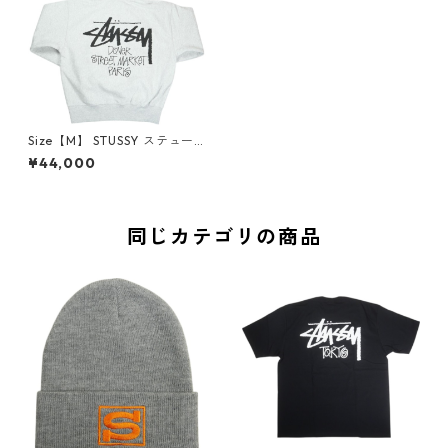
Size【M】 STUSSY ステュー
シー ×DOVER STREET MARK
¥44,000
ET STOCK DSM PARIS HOOD
IE ASH HEATHER パーカー 灰
【新古品・未使用品】 30008
716
同じカテゴリの商品