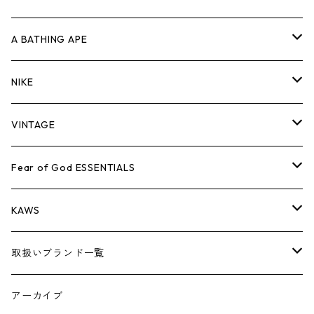
キャップ・ハット
パンツ
ジャケット
シャツ
スウェット/ニット
ロンT
Tシャツ
A BATHING APE
バッグ
キャップ・ハット
パンツ
ジャケット
シャツ
スウェット/ニット
ロンTEE
Tシャツ
NIKE
シューズ
バッグ
キャップ・ハット
パンツ
ジャケット
シャツ
スウェット/ニット
ロンTEE
シューズ
VINTAGE
AIR JORDAN 1
小物
シューズ
バッグ
キャップ・ハット
パンツ
ジャケット
シャツ
スウェット/ニット
アパレル・小物
Tシャツ
Fear of God ESSENTIALS
AIR JORDAN 3
コラボレーション
小物
シューズ
バッグ
キャップ・ハット
パンツ
ジャケット
シャツ
ロンTEE
Tシャツ
KAWS
AIR JORDAN 4
×THE NORTH FACE
シーズンアイテム
小物
シューズ
バッグ
キャップ
パンツ
ジャケット
スウェット/ニット
ロンTEE
アパレル
取扱いブランド一覧
AIR JORDAN 5
×COMME des GARCONS
26SS
BOX LOGOアイテム
小物
シューズ
バッグ
キャップ・ハット
パンツ
ジャケット
スウェット/ニット
小物
A
アーカイブ