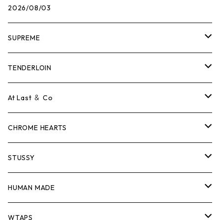
2026/08/03
SUPREME
Tシャツ
TENDERLOIN
ロンTEE
Tシャツ
At Last ＆ Co
スウェット/ニット
ロンTEE
Tシャツ
CHROME HEARTS
シャツ
スウェット/ニット
ロンTEE
Tシャツ
STUSSY
ジャケット
シャツ
スウェット/ニット
ロンTEE
Tシャツ
HUMAN MADE
パンツ
ジャケット
シャツ
スウェット/ニット
ロンTEE
Tシャツ
WTAPS