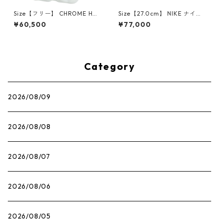
Size【フリー】 CHROME HEA
Size【27.0cm】 NIKE ナイキ
RTS クロム・ハーツ CH Cross
×Travis Scott AIR JORDAN 1
¥60,500
¥77,000
SINGLE Hoop Earring WHITE
LOW OG SP Muslin/Shy Pink
ピアス 白 【新古品・未使用
IQ7604-101 スニーカー ライ
品】 20830893
トピンク 【新古品・未使用
品】 30009628
Category
2026/08/09
2026/08/08
2026/08/07
2026/08/06
2026/08/05