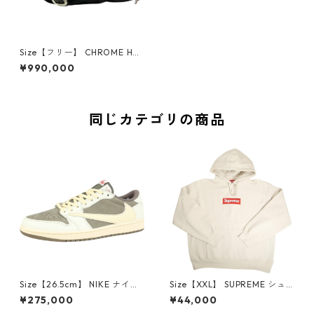
Size【フリー】 CHROME HEA
RTS クロム・ハーツ SNAT PAC
¥990,000
K MINI MULTI MOTIF ミニボ
ディバッグ 黒 【新古品・未使
用品】 30008876
同じカテゴリの商品
Size【26.5cm】 NIKE ナイキ
Size【XXL】 SUPREME シュ
×Travis Scott AIR JORDAN 1
プリーム 24AW Box Logo Ho
¥275,000
¥44,000
LOW Reverse Mocha DM786
oded Sweatshirt Stone ボッ