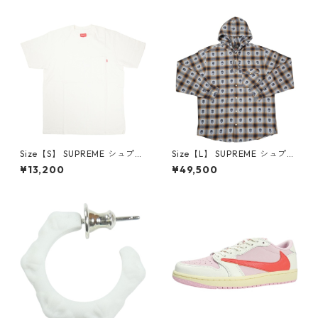
6-162 スニーカー 茶 【新古
クスロゴパーカー クリーム
品・未使用品】 20780008
【新古品・未使用品】 20823
462
Size【S】 SUPREME シュプリ
Size【L】 SUPREME シュプリ
ーム S/S Pocket Tee White T
ーム ×Number (N)ine 25FW
¥13,200
¥49,500
シャツ 白 【新古品・未使用
Hooded Flannel Shirt Blue
品】 20827285
長袖シャツ 青 【新古品・未使
用品】 20832641