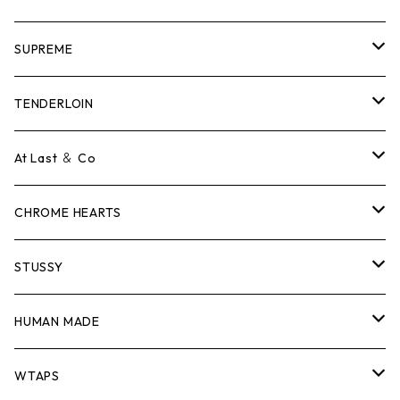
SUPREME
Tシャツ
TENDERLOIN
ロンTEE
Tシャツ
At Last ＆ Co
スウェット/ニット
ロンTEE
Tシャツ
CHROME HEARTS
シャツ
スウェット/ニット
ロンTEE
Tシャツ
STUSSY
ジャケット
シャツ
スウェット/ニット
ロンTEE
Tシャツ
HUMAN MADE
パンツ
ジャケット
シャツ
スウェット/ニット
ロンTEE
Tシャツ
WTAPS