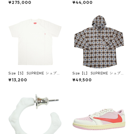
×Travis Scott AIR JORDAN 1
プリーム 24AW Box Logo Ho
¥275,000
¥44,000
LOW Reverse Mocha DM786
oded Sweatshirt Stone ボッ
6-162 スニーカー 茶 【新古
クスロゴパーカー クリーム
品・未使用品】 20780008
【新古品・未使用品】 20823
462
Size【S】 SUPREME シュプリ
Size【L】 SUPREME シュプリ
ーム S/S Pocket Tee White T
ーム ×Number (N)ine 25FW
¥13,200
¥49,500
シャツ 白 【新古品・未使用
Hooded Flannel Shirt Blue
品】 20827285
長袖シャツ 青 【新古品・未使
用品】 20832641