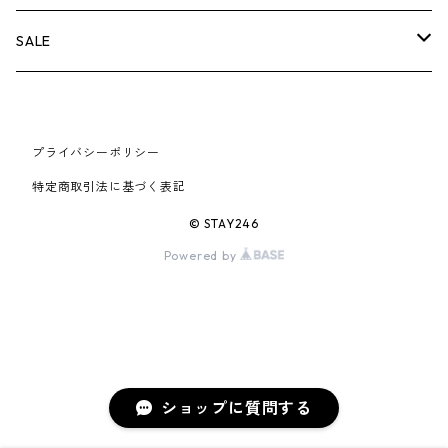
AIR JORDAN 6
×UNDERCOVER
25FW
パーカー/クルーネック
A BATHING APE
小物
小物
バッグ
キャップ・ハット
パンツ
シャツ
B
SALE
AIR JORDAN 11
×NIKE
25SS
ロンT
adidas
BBC
シューズ
バッグ
ジャケット
C
SUPREME
AIR FORCE 1
×VANS
24AW
Tシャツ
At Last ＆ Co
プライバシーポリシー
Bass Pro Shops
COOTIE PRODUCTIONS
ジャケット
小物
シューズ
パンツ
D
At Last ＆ Co
特定商取引法に基づく表記
AIR MAX
×Burberry
24SS
キャップ
ARC'TERYX
BEN DAVIS
Clarks
スウェット/パーカー
DESCENDANT
小物
キャップ
E
TENDERLOIN
© STAY246
AIR MORE UPTEMPO
Powered by
×Tiffany
23AW
ALICE HOLLYWOOD
BALENCIAGA
CHROME HEARTS
シャツ
drew house
EVANGELION:95
ジャケット
シャークアイテム
バッグ
F
CHROME HEARTS
AIR FOAMPOSITE
23SS
ASICS
Buffer
CHALLENGER
ロンT
Derby Of San Francisco
スウェット/パーカー
Fragment Design
Tシャツ
コラボレーション
シューズ
G
HUMAN MADE
BLAZER
22AW
Tシャツ
DEADLY DOLL
シャツ
Fear of God
ロンTEE
Girls Don't Cry
小物
H
WTAPS
ショップに質問する
DUNK
22SS
パンツ
Dickies