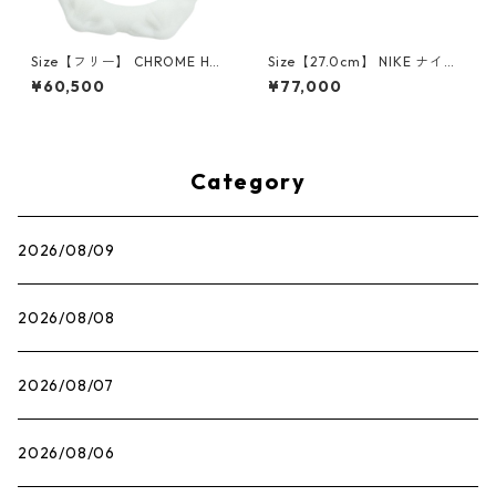
Size【フリー】 CHROME HEA
Size【27.0cm】 NIKE ナイキ
RTS クロム・ハーツ CH Cross
×Travis Scott AIR JORDAN 1
¥60,500
¥77,000
SINGLE Hoop Earring WHITE
LOW OG SP Muslin/Shy Pink
ピアス 白 【新古品・未使用
IQ7604-101 スニーカー ライ
品】 20830893
トピンク 【新古品・未使用
品】 30009628
Category
2026/08/09
2026/08/08
2026/08/07
2026/08/06