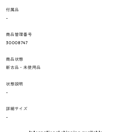
付属品
-
商品管理番号
30008747
商品状態
新古品・未使用品
状態説明
-
詳細サイズ
-