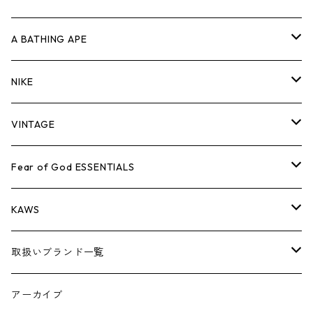
キャップ・ハット
パンツ
ジャケット
シャツ
スウェット/ニット
ロンT
Tシャツ
A BATHING APE
バッグ
キャップ・ハット
パンツ
ジャケット
シャツ
スウェット/ニット
ロンTEE
Tシャツ
NIKE
シューズ
バッグ
キャップ・ハット
パンツ
ジャケット
シャツ
スウェット/ニット
ロンTEE
シューズ
VINTAGE
AIR JORDAN 1
小物
シューズ
バッグ
キャップ・ハット
パンツ
ジャケット
シャツ
スウェット/ニット
アパレル・小物
Tシャツ
Fear of God ESSENTIALS
AIR JORDAN 3
コラボレーション
小物
シューズ
バッグ
キャップ・ハット
パンツ
ジャケット
シャツ
ロンTEE
Tシャツ
KAWS
AIR JORDAN 4
×THE NORTH FACE
シーズンアイテム
小物
シューズ
バッグ
キャップ
パンツ
ジャケット
スウェット/ニット
ロンTEE
アパレル
取扱いブランド一覧
AIR JORDAN 5
×COMME des GARCONS
26SS
BOX LOGOアイテム
小物
シューズ
バッグ
キャップ・ハット
パンツ
ジャケット
スウェット/ニット
小物
A
アーカイブ