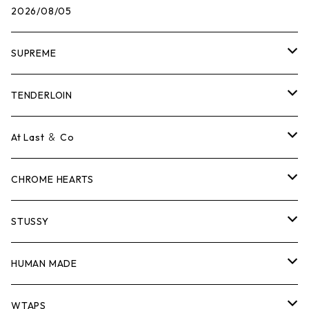
2026/08/05
SUPREME
Tシャツ
TENDERLOIN
ロンTEE
Tシャツ
At Last ＆ Co
スウェット/ニット
ロンTEE
Tシャツ
CHROME HEARTS
シャツ
スウェット/ニット
ロンTEE
Tシャツ
STUSSY
ジャケット
シャツ
スウェット/ニット
ロンTEE
Tシャツ
HUMAN MADE
パンツ
ジャケット
シャツ
スウェット/ニット
ロンTEE
Tシャツ
WTAPS