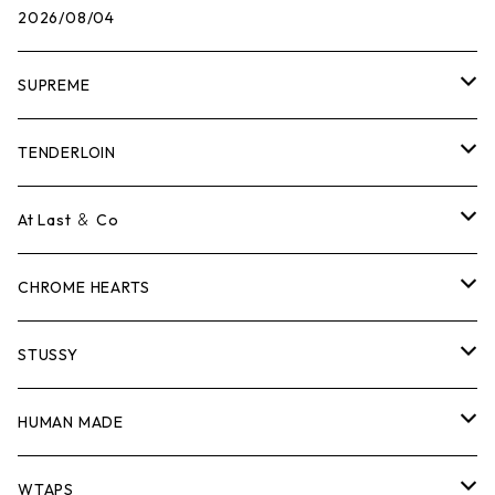
2026/08/04
SUPREME
Tシャツ
TENDERLOIN
ロンTEE
Tシャツ
At Last ＆ Co
スウェット/ニット
ロンTEE
Tシャツ
CHROME HEARTS
シャツ
スウェット/ニット
ロンTEE
Tシャツ
STUSSY
ジャケット
シャツ
スウェット/ニット
ロンTEE
Tシャツ
HUMAN MADE
パンツ
ジャケット
シャツ
スウェット/ニット
ロンTEE
Tシャツ
WTAPS