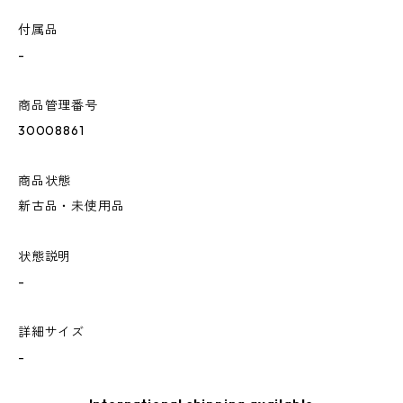
付属品
-
商品管理番号
30008861
商品状態
新古品・未使用品
状態説明
-
詳細サイズ
-