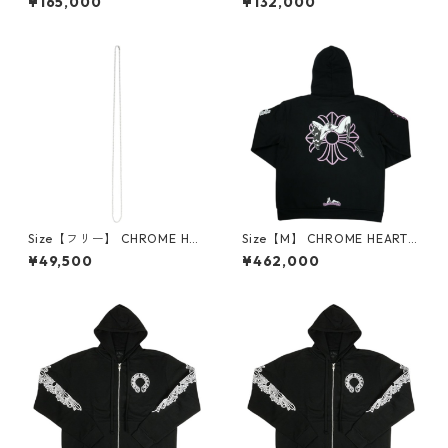
¥165,000
¥132,000
R CAP NEW 3 CEM CRS ORA
LU TRUCKER CAP BLACK ホ
NGE キャップ オレンジ 【新
ノルル限定メッシュキャップ
古品・未使用品】 30014650
黒 【新古品・未使用品】 300
14651
Size【フリー】 CHROME HEA
Size【M】 CHROME HEARTS
RTS クロム・ハーツ BALL CH
クロム・ハーツ DEADLY DOL
¥49,500
¥462,000
AIN 30I SILVER ネックレスチ
L PULLOVER HOODIE BLACK
ェーン 銀 【新古品・未使用
パーカー 黒 【新古品・未使用
品】 30014654
品】 30014531