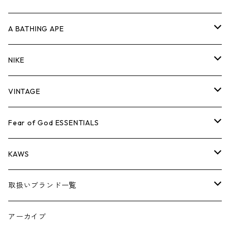
キャップ・ハット
パンツ
ジャケット
シャツ
スウェット/ニット
ロンT
Tシャツ
A BATHING APE
バッグ
キャップ・ハット
パンツ
ジャケット
シャツ
スウェット/ニット
ロンTEE
Tシャツ
NIKE
シューズ
バッグ
キャップ・ハット
パンツ
ジャケット
シャツ
スウェット/ニット
ロンTEE
シューズ
VINTAGE
AIR JORDAN 1
小物
シューズ
バッグ
キャップ・ハット
パンツ
ジャケット
シャツ
スウェット/ニット
アパレル・小物
Tシャツ
Fear of God ESSENTIALS
AIR JORDAN 3
コラボレーション
小物
シューズ
バッグ
キャップ・ハット
パンツ
ジャケット
シャツ
ロンTEE
Tシャツ
KAWS
AIR JORDAN 4
×THE NORTH FACE
シーズンアイテム
小物
シューズ
バッグ
キャップ
パンツ
ジャケット
スウェット/ニット
ロンTEE
アパレル
取扱いブランド一覧
AIR JORDAN 5
×COMME des GARCONS
26SS
BOX LOGOアイテム
小物
シューズ
バッグ
キャップ・ハット
パンツ
ジャケット
スウェット/ニット
小物
A
アーカイブ