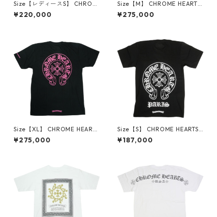
Size【レディースS】 CHROM
Size【M】 CHROME HEARTS
E HEARTS クロム・ハーツ BA
クロム・ハーツ HORSESHOE
¥220,000
¥275,000
D SEED TANK MINI DRESS W
S/S TEE BLACK/PINK Tシャツ
HITE キャミソール ワンピース
黒 【新古品・未使用品】 300
白 【新古品・未使用品】 300
14801
14711
Size【XL】 CHROME HEARTS
Size【S】 CHROME HEARTS
クロム・ハーツ HORSESHOE
クロム・ハーツ PARIS EXCLU
¥275,000
¥187,000
S/S TEE BLACK/PINK Tシャツ
SIVE HORSESHOE S/S TEE BL
黒 【新古品・未使用品】 300
ACK パリ限定Tシャツ 黒 【新
14798
古品・未使用品】 30014517