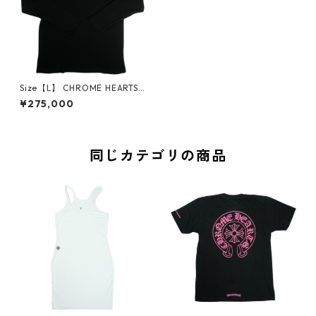
Size【L】 CHROME HEARTS
クロム・ハーツ WFL WOOL T
¥275,000
HRML SNATCH LS CREW BLA
CK サーマルロンT 黒 【新古
品・未使用品】 30008807
同じカテゴリの商品