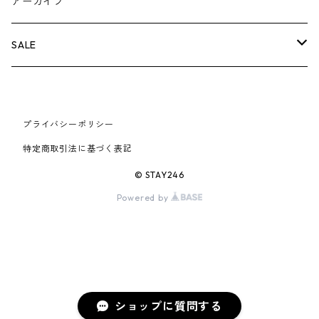
BOX LOGOアイテム
小物
シューズ
バッグ
キャップ・ハット
パンツ
ジャケット
スウェット/ニット
小物
A
アーカイブ
AIR JORDAN 6
×UNDERCOVER
25FW
パーカー/クルーネック
A BATHING APE
小物
小物
バッグ
キャップ・ハット
パンツ
シャツ
B
SALE
AIR JORDAN 11
×NIKE
25SS
ロンT
adidas
BBC
シューズ
バッグ
ジャケット
C
SUPREME
AIR FORCE 1
×VANS
24AW
Tシャツ
At Last ＆ Co
プライバシーポリシー
Bass Pro Shops
COOTIE PRODUCTIONS
ジャケット
小物
シューズ
パンツ
D
At Last ＆ Co
特定商取引法に基づく表記
AIR MAX
×Burberry
24SS
キャップ
ARC'TERYX
BEN DAVIS
Clarks
スウェット/パーカー
DESCENDANT
小物
キャップ
E
TENDERLOIN
© STAY246
AIR MORE UPTEMPO
Powered by
×Tiffany
23AW
ALICE HOLLYWOOD
BALENCIAGA
CHROME HEARTS
シャツ
drew house
EVANGELION:95
ジャケット
シャークアイテム
バッグ
F
CHROME HEARTS
AIR FOAMPOSITE
23SS
ASICS
Buffer
CHALLENGER
ロンT
Derby Of San Francisco
スウェット/パーカー
Fragment Design
Tシャツ
コラボレーション
シューズ
G
HUMAN MADE
BLAZER
22AW
Tシャツ
DEADLY DOLL
シャツ
Fear of God
ロンTEE
Girls Don't Cry
小物
H
WTAPS
ショップに質問する
DUNK