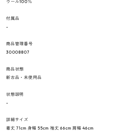
ウール100％
付属品
-
商品管理番号
30008807
商品状態
新古品・未使用品
状態説明
-
詳細サイズ
着丈 71cm 身幅 55cm 袖丈 66cm 肩幅 46cm