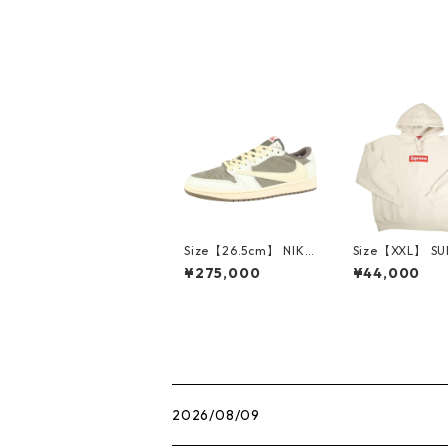
BLACK/NEON YELLO
W Tシャツ 黒黄 【新
古品・未使用品】 30
008842
Size【26.5cm】 NIKE
Size【XXL】 S
ナイキ ×Travis Scott
E シュプリーム 
¥275,000
¥44,000
AIR JORDAN 1 LOW
Box Logo Hood
Reverse Mocha DM7
eatshirt Ston
866-162 スニーカー
クスロゴパーカ
茶 【新古品・未使用
ーム 【新古品
品】 20780008
品】 20823462
2026/08/09