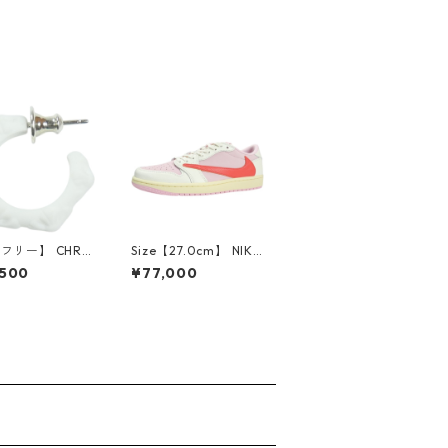
【フリー】 CHRO
Size【27.0cm】 NIKE
EARTS クロム・
ナイキ ×Travis Scott
,500
¥77,000
CH Cross SING
AIR JORDAN 1 LOW
op Earring WHI
OG SP Muslin/Shy Pi
ピアス 白 【新古
nk IQ7604-101 スニ
使用品】 2083
ーカー ライトピンク
【新古品・未使用品】
30009628