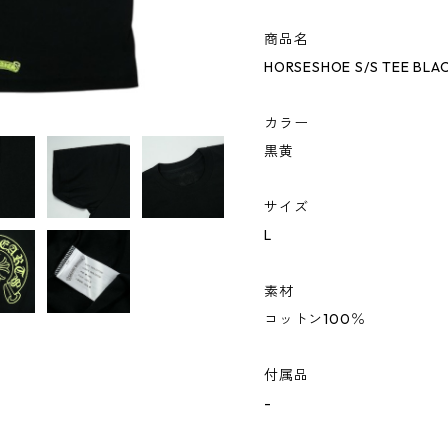
商品名
HORSESHOE S/S TEE BL
カラー
黒黄
サイズ
L
素材
コットン100％
付属品
-