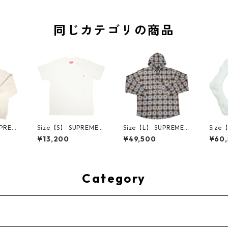
同じカテゴリの商品
UPREM
Size【S】 SUPREME
Size【L】 SUPREME
Size
24AW
シュプリーム S/S Poc
シュプリーム ×Numbe
ME H
¥13,200
¥49,500
¥60
ed Sw
ket Tee White Tシャ
r (N)ine 25FW Hoode
ハーツ 
e ボッ
ツ 白 【新古品・未使
d Flannel Shirt Blue
LE Ho
ー クリ
用品】 20827285
長袖シャツ 青 【新古
TE 
・未使用
品・未使用品】 2083
品・未
2641
0893
Category