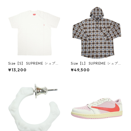
6-162 スニーカー 茶 【新古
クスロゴパーカー クリーム
品・未使用品】 20780008
【新古品・未使用品】 20823
462
Size【S】 SUPREME シュプリ
Size【L】 SUPREME シュプリ
ーム S/S Pocket Tee White T
ーム ×Number (N)ine 25FW
¥13,200
¥49,500
シャツ 白 【新古品・未使用
Hooded Flannel Shirt Blue
品】 20827285
長袖シャツ 青 【新古品・未使
用品】 20832641