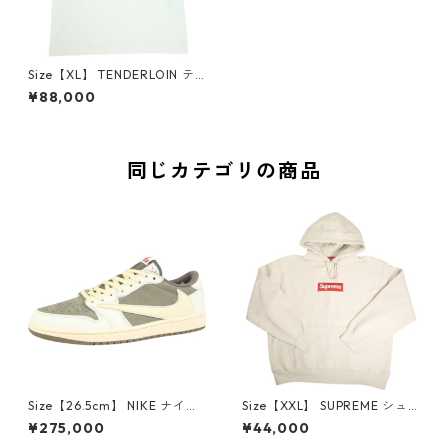
Size【XL】 TENDERLOIN テ
ンダーロイン T-RAGLAN CHIE
¥88,000
FS ラグランロンT 白青 【中古
品-良い】 30008059
同じカテゴリの商品
Size【26.5cm】 NIKE ナイキ
Size【XXL】 SUPREME シュ
×Travis Scott AIR JORDAN 1
プリーム 24AW Box Logo Ho
¥275,000
¥44,000
LOW Reverse Mocha DM786
oded Sweatshirt Stone ボッ