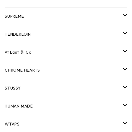
SUPREME
Tシャツ
TENDERLOIN
ロンTEE
Tシャツ
At Last ＆ Co
スウェット/ニット
ロンTEE
Tシャツ
CHROME HEARTS
シャツ
スウェット/ニット
ロンTEE
Tシャツ
STUSSY
ジャケット
シャツ
スウェット/ニット
ロンTEE
Tシャツ
HUMAN MADE
パンツ
ジャケット
シャツ
スウェット/ニット
ロンTEE
Tシャツ
WTAPS