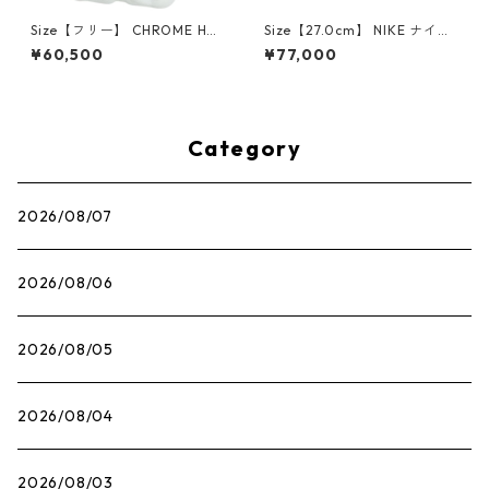
Size【フリー】 CHROME HEA
Size【27.0cm】 NIKE ナイキ
RTS クロム・ハーツ CH Cross
×Travis Scott AIR JORDAN 1
¥60,500
¥77,000
SINGLE Hoop Earring WHITE
LOW OG SP Muslin/Shy Pink
ピアス 白 【新古品・未使用
IQ7604-101 スニーカー ライ
品】 20830893
トピンク 【新古品・未使用
品】 30009628
Category
2026/08/07
2026/08/06
2026/08/05
2026/08/04
2026/08/03