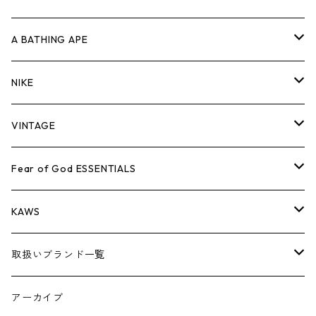
キャップ・ハット
パンツ
ジャケット
シャツ
スウェット/ニット
ロンT
Tシャツ
A BATHING APE
バッグ
キャップ・ハット
パンツ
ジャケット
シャツ
スウェット/ニット
ロンTEE
Tシャツ
NIKE
シューズ
バッグ
キャップ・ハット
パンツ
ジャケット
シャツ
スウェット/ニット
ロンTEE
シューズ
VINTAGE
AIR JORDAN 1
小物
シューズ
バッグ
キャップ・ハット
パンツ
ジャケット
シャツ
スウェット/ニット
アパレル・小物
Tシャツ
Fear of God ESSENTIALS
AIR JORDAN 3
コラボレーション
小物
シューズ
バッグ
キャップ・ハット
パンツ
ジャケット
シャツ
ロンTEE
Tシャツ
KAWS
AIR JORDAN 4
×THE NORTH FACE
シーズンアイテム
小物
シューズ
バッグ
キャップ
パンツ
ジャケット
スウェット/ニット
ロンTEE
アパレル
取扱いブランド一覧
AIR JORDAN 5
×COMME des GARCONS
26SS
BOX LOGOアイテム
小物
シューズ
バッグ
キャップ・ハット
パンツ
ジャケット
スウェット/ニット
小物
A
アーカイブ