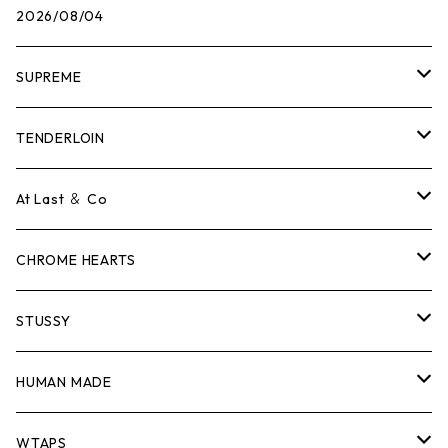
2026/08/04
SUPREME
Tシャツ
TENDERLOIN
ロンTEE
Tシャツ
At Last ＆ Co
スウェット/ニット
ロンTEE
Tシャツ
CHROME HEARTS
シャツ
スウェット/ニット
ロンTEE
Tシャツ
STUSSY
ジャケット
シャツ
スウェット/ニット
ロンTEE
Tシャツ
HUMAN MADE
パンツ
ジャケット
シャツ
スウェット/ニット
ロンTEE
Tシャツ
WTAPS