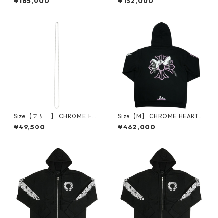
¥165,000
¥132,000
R CAP NEW 3 CEM CRS ORA
LU TRUCKER CAP BLACK ホ
NGE キャップ オレンジ 【新
ノルル限定メッシュキャップ
古品・未使用品】 30014650
黒 【新古品・未使用品】 300
14651
Size【フリー】 CHROME HEA
Size【M】 CHROME HEARTS
RTS クロム・ハーツ BALL CH
クロム・ハーツ DEADLY DOL
¥49,500
¥462,000
AIN 30I SILVER ネックレスチ
L PULLOVER HOODIE BLACK
ェーン 銀 【新古品・未使用
パーカー 黒 【新古品・未使用
品】 30014654
品】 30014531