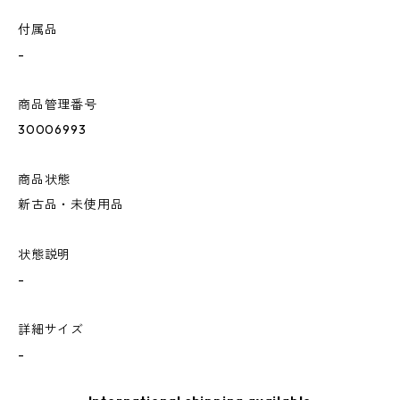
付属品
-
商品管理番号
30006993
商品状態
新古品・未使用品
状態説明
-
詳細サイズ
-