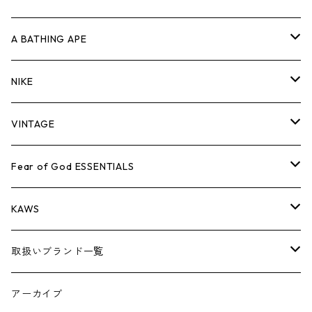
キャップ・ハット
パンツ
ジャケット
シャツ
スウェット/ニット
ロンT
Tシャツ
A BATHING APE
バッグ
キャップ・ハット
パンツ
ジャケット
シャツ
スウェット/ニット
ロンTEE
Tシャツ
NIKE
シューズ
バッグ
キャップ・ハット
パンツ
ジャケット
シャツ
スウェット/ニット
ロンTEE
シューズ
VINTAGE
AIR JORDAN 1
小物
シューズ
バッグ
キャップ・ハット
パンツ
ジャケット
シャツ
スウェット/ニット
アパレル・小物
Tシャツ
Fear of God ESSENTIALS
AIR JORDAN 3
コラボレーション
小物
シューズ
バッグ
キャップ・ハット
パンツ
ジャケット
シャツ
ロンTEE
Tシャツ
KAWS
AIR JORDAN 4
×THE NORTH FACE
シーズンアイテム
小物
シューズ
バッグ
キャップ
パンツ
ジャケット
スウェット/ニット
ロンTEE
アパレル
取扱いブランド一覧
AIR JORDAN 5
×COMME des GARCONS
26SS
BOX LOGOアイテム
小物
シューズ
バッグ
キャップ・ハット
パンツ
ジャケット
スウェット/ニット
小物
A
アーカイブ