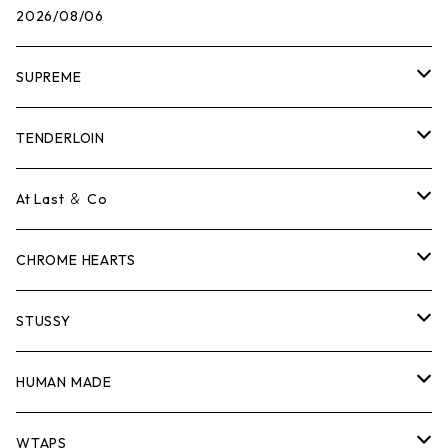
2026/08/06
SUPREME
Tシャツ
TENDERLOIN
ロンTEE
Tシャツ
At Last ＆ Co
スウェット/ニット
ロンTEE
Tシャツ
CHROME HEARTS
シャツ
スウェット/ニット
ロンTEE
Tシャツ
STUSSY
ジャケット
シャツ
スウェット/ニット
ロンTEE
Tシャツ
HUMAN MADE
パンツ
ジャケット
シャツ
スウェット/ニット
ロンTEE
Tシャツ
WTAPS