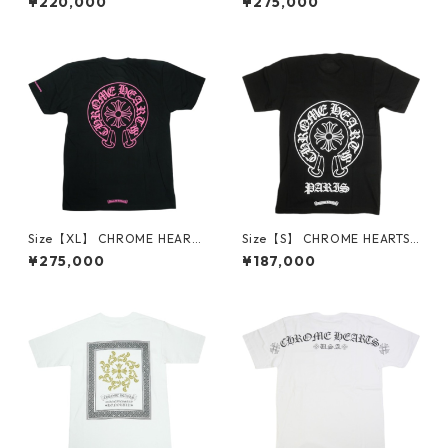
¥220,000
¥275,000
D SEED TANK MINI DRESS W
S/S TEE BLACK/PINK Tシャツ
HITE キャミソール ワンピース
黒 【新古品・未使用品】 300
白 【新古品・未使用品】 300
14801
14711
Size【XL】 CHROME HEARTS
Size【S】 CHROME HEARTS
クロム・ハーツ HORSESHOE
クロム・ハーツ PARIS EXCLU
¥275,000
¥187,000
S/S TEE BLACK/PINK Tシャツ
SIVE HORSESHOE S/S TEE BL
黒 【新古品・未使用品】 300
ACK パリ限定Tシャツ 黒 【新
14798
古品・未使用品】 30014517