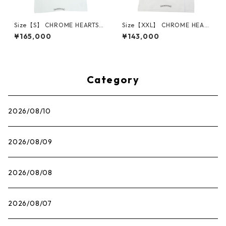
Size【S】 CHROME HEARTS
Size【XXL】 CHROME HEART
クロム・ハーツ HONOLULU E
S クロム・ハーツ CH ARCH U
¥165,000
¥143,000
XCLUSIVE 5anniversary ホノ
SA SS T-SHIRT WHITE Tシャ
ルル店５周年記念Tシャツ 白
ツ 白 【新古品・未使用品】 3
【新古品・未使用品】 30014
0014685
738
Category
2026/08/10
2026/08/09
2026/08/08
2026/08/07