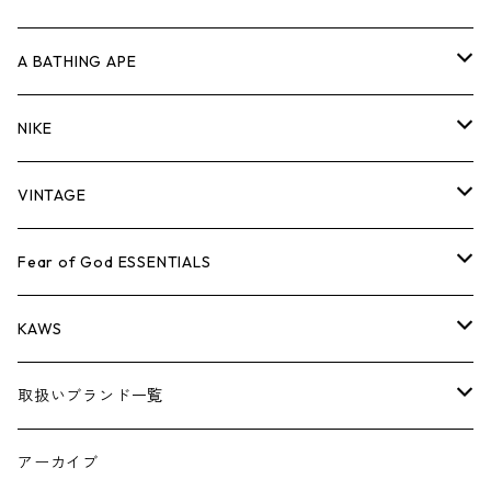
キャップ・ハット
パンツ
ジャケット
シャツ
スウェット/ニット
ロンT
Tシャツ
A BATHING APE
バッグ
キャップ・ハット
パンツ
ジャケット
シャツ
スウェット/ニット
ロンTEE
Tシャツ
NIKE
シューズ
バッグ
キャップ・ハット
パンツ
ジャケット
シャツ
スウェット/ニット
ロンTEE
シューズ
VINTAGE
AIR JORDAN 1
小物
シューズ
バッグ
キャップ・ハット
パンツ
ジャケット
シャツ
スウェット/ニット
アパレル・小物
Tシャツ
Fear of God ESSENTIALS
AIR JORDAN 3
コラボレーション
小物
シューズ
バッグ
キャップ・ハット
パンツ
ジャケット
シャツ
ロンTEE
Tシャツ
KAWS
AIR JORDAN 4
×THE NORTH FACE
シーズンアイテム
小物
シューズ
バッグ
キャップ
パンツ
ジャケット
スウェット/ニット
ロンTEE
アパレル
取扱いブランド一覧
AIR JORDAN 5
×COMME des GARCONS
26SS
BOX LOGOアイテム
小物
シューズ
バッグ
キャップ・ハット
パンツ
ジャケット
スウェット/ニット
小物
A
アーカイブ