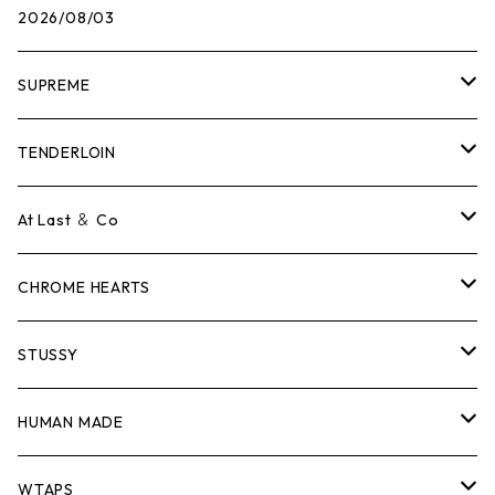
2026/08/03
SUPREME
Tシャツ
TENDERLOIN
ロンTEE
Tシャツ
At Last ＆ Co
スウェット/ニット
ロンTEE
Tシャツ
CHROME HEARTS
シャツ
スウェット/ニット
ロンTEE
Tシャツ
STUSSY
ジャケット
シャツ
スウェット/ニット
ロンTEE
Tシャツ
HUMAN MADE
パンツ
ジャケット
シャツ
スウェット/ニット
ロンTEE
Tシャツ
WTAPS