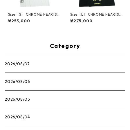
Size【S】 CHROME HEARTS
Size【L】 CHROME HEARTS
クロム・ハーツ T-BAR S/S TE
クロム・ハーツ HORSESHOE
¥253,000
¥275,000
E WHITE Tシャツ オールド 白
L/S TEE BLACK/NEON YELLO
【中古品-良い】 30014598
W ロンT 黒黄 【新古品・未使
用品】 30014602
Category
2026/08/07
2026/08/06
2026/08/05
2026/08/04