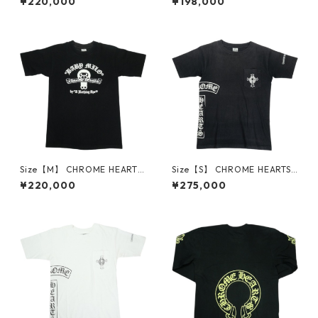
¥220,000
¥198,000
S/S TEE BLACK/NEON YELLO
LL SS T-SHIRT BLACK 東京限
W Tシャツ 黒黄 【新古品・未
定Tシャツ 黒 【新古品・未使
使用品】 30014603
用品】 30014594
Size【M】 CHROME HEARTS
Size【S】 CHROME HEARTS
クロム・ハーツ × A BATHING
クロム・ハーツ T-BAR S/S TE
¥220,000
¥275,000
APE 09AW MILO SCROLL SS
E BLACK Tシャツ オールド 黒
TEE Tシャツ 黒 【中古品-良
【中古品-良い】 30014600
い】 30014599