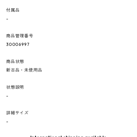
付属品
-
商品管理番号
30006997
商品状態
新古品・未使用品
状態説明
-
詳細サイズ
-