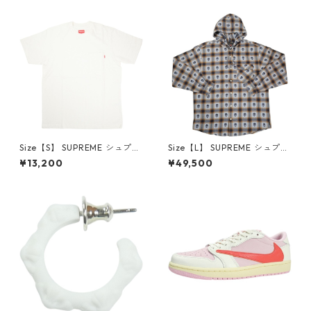
品・未使用品】 20780008
【新古品・未使用品】 20823
462
Size【S】 SUPREME シュプリ
Size【L】 SUPREME シュプリ
ーム S/S Pocket Tee White T
ーム ×Number (N)ine 25FW
¥13,200
¥49,500
シャツ 白 【新古品・未使用
Hooded Flannel Shirt Blue
品】 20827285
長袖シャツ 青 【新古品・未使
用品】 20832641