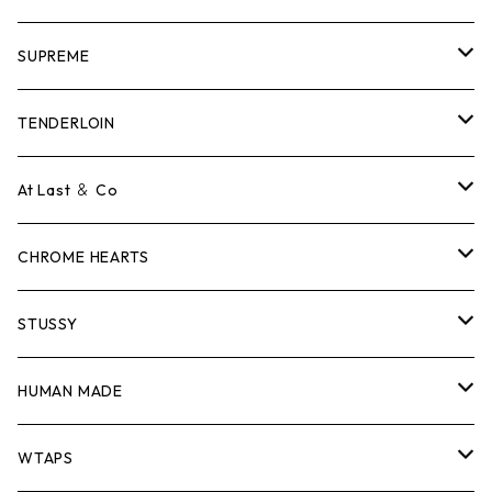
SUPREME
Tシャツ
TENDERLOIN
ロンTEE
Tシャツ
At Last ＆ Co
スウェット/ニット
ロンTEE
Tシャツ
CHROME HEARTS
シャツ
スウェット/ニット
ロンTEE
Tシャツ
STUSSY
ジャケット
シャツ
スウェット/ニット
ロンTEE
Tシャツ
HUMAN MADE
パンツ
ジャケット
シャツ
スウェット/ニット
ロンTEE
Tシャツ
WTAPS