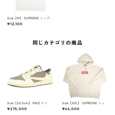
Size【M】 SUPREME シュプ
リーム 23AW Holy War Tee
¥12,100
White Tシャツ 白 【新古品・
未使用品】 30008379
同じカテゴリの商品
Size【26.5cm】 NIKE ナイキ
Size【XXL】 SUPREME シュ
×Travis Scott AIR JORDAN 1
プリーム 24AW Box Logo Ho
¥275,000
¥44,000
LOW Reverse Mocha DM786
oded Sweatshirt Stone ボッ
6-162 スニーカー 茶 【新古
クスロゴパーカー クリーム