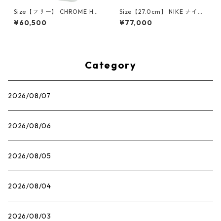
Size【フリー】 CHROME HEA
Size【27.0cm】 NIKE ナイキ
RTS クロム・ハーツ CH Cross
×Travis Scott AIR JORDAN 1
¥60,500
¥77,000
SINGLE Hoop Earring WHITE
LOW OG SP Muslin/Shy Pink
ピアス 白 【新古品・未使用
IQ7604-101 スニーカー ライ
品】 20830893
トピンク 【新古品・未使用
品】 30009628
Category
2026/08/07
2026/08/06
2026/08/05
2026/08/04
2026/08/03