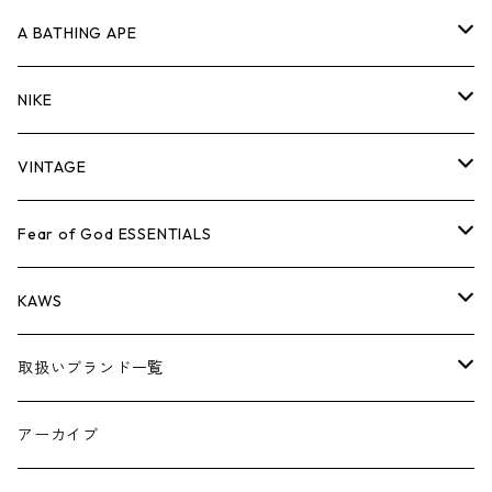
キャップ・ハット
パンツ
ジャケット
シャツ
スウェット/ニット
ロンT
Tシャツ
A BATHING APE
バッグ
キャップ・ハット
パンツ
ジャケット
シャツ
スウェット/ニット
ロンTEE
Tシャツ
NIKE
シューズ
バッグ
キャップ・ハット
パンツ
ジャケット
シャツ
スウェット/ニット
ロンTEE
シューズ
VINTAGE
AIR JORDAN 1
小物
シューズ
バッグ
キャップ・ハット
パンツ
ジャケット
シャツ
スウェット/ニット
アパレル・小物
Tシャツ
Fear of God ESSENTIALS
AIR JORDAN 3
コラボレーション
小物
シューズ
バッグ
キャップ・ハット
パンツ
ジャケット
シャツ
ロンTEE
Tシャツ
KAWS
AIR JORDAN 4
×THE NORTH FACE
シーズンアイテム
小物
シューズ
バッグ
キャップ
パンツ
ジャケット
スウェット/ニット
ロンTEE
アパレル
取扱いブランド一覧
AIR JORDAN 5
×COMME des GARCONS
26SS
BOX LOGOアイテム
小物
シューズ
バッグ
キャップ・ハット
パンツ
ジャケット
スウェット/ニット
小物
A
アーカイブ
AIR JORDAN 6
×UNDERCOVER