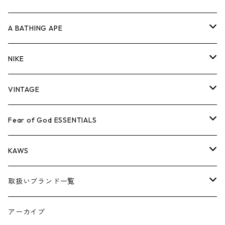
キャップ・ハット
パンツ
ジャケット
シャツ
スウェット/ニット
ロンT
Tシャツ
A BATHING APE
バッグ
キャップ・ハット
パンツ
ジャケット
シャツ
スウェット/ニット
ロンTEE
Tシャツ
NIKE
シューズ
バッグ
キャップ・ハット
パンツ
ジャケット
シャツ
スウェット/ニット
ロンTEE
シューズ
VINTAGE
AIR JORDAN 1
小物
シューズ
バッグ
キャップ・ハット
パンツ
ジャケット
シャツ
スウェット/ニット
アパレル・小物
Tシャツ
Fear of God ESSENTIALS
AIR JORDAN 3
コラボレーション
小物
シューズ
バッグ
キャップ・ハット
パンツ
ジャケット
シャツ
ロンTEE
Tシャツ
KAWS
AIR JORDAN 4
×THE NORTH FACE
シーズンアイテム
小物
シューズ
バッグ
キャップ
パンツ
ジャケット
スウェット/ニット
ロンTEE
アパレル
取扱いブランド一覧
AIR JORDAN 5
×COMME des GARCONS
26SS
BOX LOGOアイテム
小物
シューズ
バッグ
キャップ・ハット
パンツ
ジャケット
スウェット/ニット
小物
A
アーカイブ