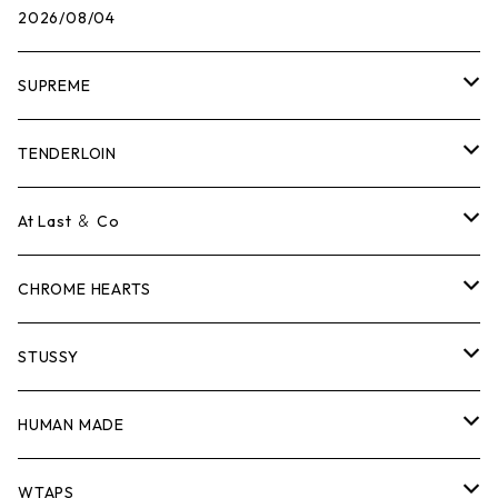
2026/08/04
SUPREME
Tシャツ
TENDERLOIN
ロンTEE
Tシャツ
At Last ＆ Co
スウェット/ニット
ロンTEE
Tシャツ
CHROME HEARTS
シャツ
スウェット/ニット
ロンTEE
Tシャツ
STUSSY
ジャケット
シャツ
スウェット/ニット
ロンTEE
Tシャツ
HUMAN MADE
パンツ
ジャケット
シャツ
スウェット/ニット
ロンTEE
Tシャツ
WTAPS