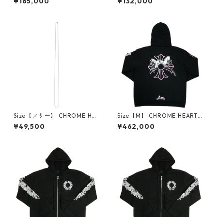
¥165,000
¥132,000
R CAP NEW 3 CEM CRS ORA
LU TRUCKER CAP BLACK ホ
NGE キャップ オレンジ 【新
ノルル限定メッシュキャップ
古品・未使用品】 30014650
黒 【新古品・未使用品】 300
14651
Size【フリー】 CHROME HEA
Size【M】 CHROME HEARTS
RTS クロム・ハーツ BALL CH
クロム・ハーツ DEADLY DOL
¥49,500
¥462,000
AIN 30I SILVER ネックレスチ
L PULLOVER HOODIE BLACK
ェーン 銀 【新古品・未使用
パーカー 黒 【新古品・未使用
品】 30014654
品】 30014531