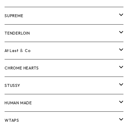
SUPREME
Tシャツ
TENDERLOIN
ロンTEE
Tシャツ
At Last ＆ Co
スウェット/ニット
ロンTEE
Tシャツ
CHROME HEARTS
シャツ
スウェット/ニット
ロンTEE
Tシャツ
STUSSY
ジャケット
シャツ
スウェット/ニット
ロンTEE
Tシャツ
HUMAN MADE
パンツ
ジャケット
シャツ
スウェット/ニット
ロンTEE
Tシャツ
WTAPS