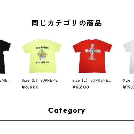
同じカテゴリの商品
REME
Size【L】 SUPREME
Size【L】 SUPREME
Size
AW M
シュプリーム 24SS M
シュプリーム 25FW D
シュプ
¥6,600
¥6,600
¥19,
 Tee B
elvins Bullhead Tee F
ash Snow Tee Red T
use T
 【中
luorescent Yellow T
シャツ 赤 【中古品-良
ツ 白
1466
シャツ 黄 【中古品-良
い】 30014671
用品】 
い】 30014670
Category