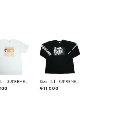
【L】 SUPREME
Size【L】 SUPREME
リーム 25SS Mo
シュプリーム ×The Ex
800
¥11,000
ee White Tシャ
orcist 25FW Mother
 【新古品・未使
L/S Tee Black ロンT
30014661
黒 【中古品-良い】 3
0014666