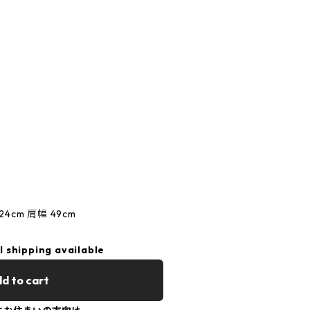
24cm 肩幅 49cm
l shipping available
d to cart