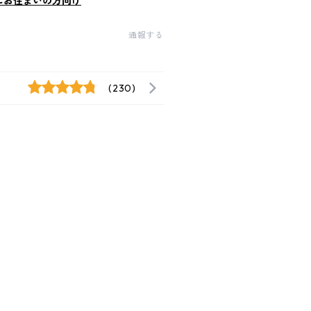
にお住まいの方向け
通報する
(230)