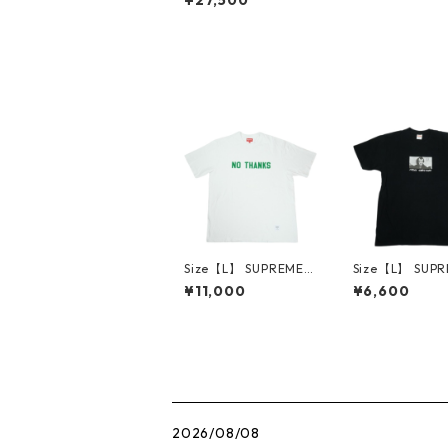
24SS Logos Tee Red
Tシャツ 赤 【新古品・
未使用品】 3000773
3
Size【L】 SUPREME
Size【L】 SUP
シュプリーム 21FW N
シュプリーム 15
¥11,000
¥6,600
o Thanks S/S Top Wh
erry Christmas
ite Tシャツ 白 【中古
lack Tシャツ 黒
品-良い】 30014668
古品-良い】 300
9
2026/08/08