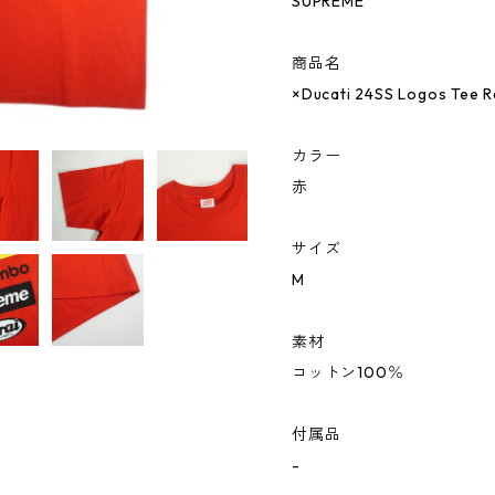
SUPREME
商品名
×Ducati 24SS Logos Tee
カラー
赤
サイズ
M
素材
コットン100％
付属品
-