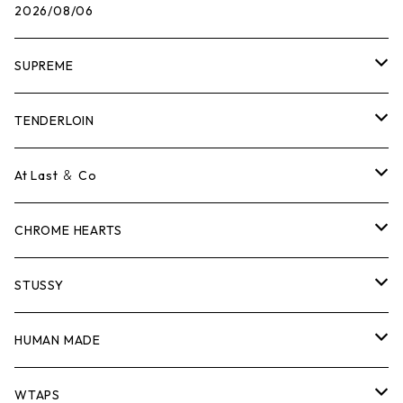
2026/08/06
SUPREME
Tシャツ
TENDERLOIN
ロンTEE
Tシャツ
At Last ＆ Co
スウェット/ニット
ロンTEE
Tシャツ
CHROME HEARTS
シャツ
スウェット/ニット
ロンTEE
Tシャツ
STUSSY
ジャケット
シャツ
スウェット/ニット
ロンTEE
Tシャツ
HUMAN MADE
パンツ
ジャケット
シャツ
スウェット/ニット
ロンTEE
Tシャツ
WTAPS