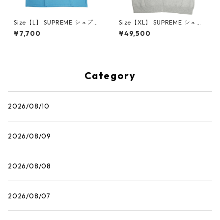
Size【L】 SUPREME シュプリ
Size【XL】 SUPREME シュプ
ーム ×THE NORTH FACE 21SS
リーム 24AW Mister Cartoo
¥7,700
¥49,500
Pigment Printed Pocket Tee
n Zip Up Hooded Sweatshirt
Tシャツ 水色 【中古品-良い】
Heather Grey ジップパーカ
30014730
ー 灰 【新古品・未使用品】 3
0014782
Category
2026/08/10
2026/08/09
2026/08/08
2026/08/07