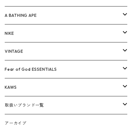
キャップ・ハット
パンツ
ジャケット
シャツ
スウェット/ニット
ロンT
Tシャツ
A BATHING APE
バッグ
キャップ・ハット
パンツ
ジャケット
シャツ
スウェット/ニット
ロンTEE
Tシャツ
NIKE
シューズ
バッグ
キャップ・ハット
パンツ
ジャケット
シャツ
スウェット/ニット
ロンTEE
シューズ
VINTAGE
AIR JORDAN 1
小物
シューズ
バッグ
キャップ・ハット
パンツ
ジャケット
シャツ
スウェット/ニット
アパレル・小物
Tシャツ
Fear of God ESSENTIALS
AIR JORDAN 3
コラボレーション
小物
シューズ
バッグ
キャップ・ハット
パンツ
ジャケット
シャツ
ロンTEE
Tシャツ
KAWS
AIR JORDAN 4
×THE NORTH FACE
シーズンアイテム
小物
シューズ
バッグ
キャップ
パンツ
ジャケット
スウェット/ニット
ロンTEE
アパレル
取扱いブランド一覧
AIR JORDAN 5
×COMME des GARCONS
26SS
BOX LOGOアイテム
小物
シューズ
バッグ
キャップ・ハット
パンツ
ジャケット
スウェット/ニット
小物
A
アーカイブ