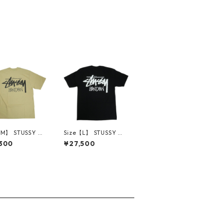
【M】 STUSSY ス
Size【L】 STUSSY ス
ー STOCK LO
テューシー STOCK LO
300
¥27,500
 TEE KHAKI ロ
NDON TEE BLACK ロ
限定Tシャツ カ
ンドン限定Tシャツ 黒
【新古品・未使用
【新古品・未使用品】
0008589
30008594