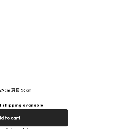
29cm 肩幅 56cm
l shipping available
d to cart