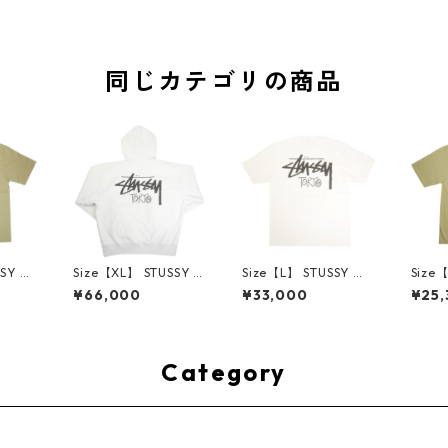
同じカテゴリの商品
SSY ス
Size【XL】 STUSSY ス
Size【L】 STUSSY ス
Size
K TO
テューシー STOCK TO
テューシー STOCK TO
テューシ
¥66,000
¥33,000
¥25,
I 東京
KYO ZIP HOOD ASH
KYO TEE WHITE 東京
NDON
ージュ
HEATHER 東京限定ジ
限定Tシャツ 白 【新古
ンドン
用品】
ップパーカー 灰 【新
品・未使用品】 3000
ーキ 
古品・未使用品】 208
9106
品】 3
25691
Category