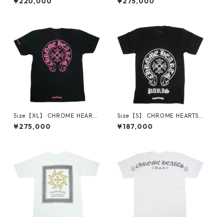
¥220,000
¥275,000
D SEED TANK MINI DRESS W
S/S TEE BLACK/PINK Tシャツ
HITE キャミソール ワンピース
黒 【新古品・未使用品】 300
白 【新古品・未使用品】 300
14801
14711
Size【XL】 CHROME HEARTS
Size【S】 CHROME HEARTS
クロム・ハーツ HORSESHOE
クロム・ハーツ PARIS EXCLU
¥275,000
¥187,000
S/S TEE BLACK/PINK Tシャツ
SIVE HORSESHOE S/S TEE BL
黒 【新古品・未使用品】 300
ACK パリ限定Tシャツ 黒 【新
14798
古品・未使用品】 30014517