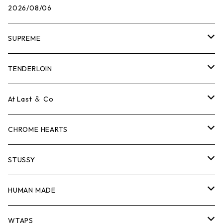
2026/08/06
SUPREME
Tシャツ
TENDERLOIN
ロンTEE
Tシャツ
At Last ＆ Co
スウェット/ニット
ロンTEE
Tシャツ
CHROME HEARTS
シャツ
スウェット/ニット
ロンTEE
Tシャツ
STUSSY
ジャケット
シャツ
スウェット/ニット
ロンTEE
Tシャツ
HUMAN MADE
パンツ
ジャケット
シャツ
スウェット/ニット
ロンTEE
Tシャツ
WTAPS