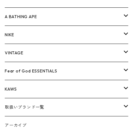
キャップ・ハット
パンツ
ジャケット
シャツ
スウェット/ニット
ロンT
Tシャツ
A BATHING APE
バッグ
キャップ・ハット
パンツ
ジャケット
シャツ
スウェット/ニット
ロンTEE
Tシャツ
NIKE
シューズ
バッグ
キャップ・ハット
パンツ
ジャケット
シャツ
スウェット/ニット
ロンTEE
シューズ
VINTAGE
AIR JORDAN 1
小物
シューズ
バッグ
キャップ・ハット
パンツ
ジャケット
シャツ
スウェット/ニット
アパレル・小物
Tシャツ
Fear of God ESSENTIALS
AIR JORDAN 3
コラボレーション
小物
シューズ
バッグ
キャップ・ハット
パンツ
ジャケット
シャツ
ロンTEE
Tシャツ
KAWS
AIR JORDAN 4
×THE NORTH FACE
シーズンアイテム
小物
シューズ
バッグ
キャップ
パンツ
ジャケット
スウェット/ニット
ロンTEE
アパレル
取扱いブランド一覧
AIR JORDAN 5
×COMME des GARCONS
26SS
BOX LOGOアイテム
小物
シューズ
バッグ
キャップ・ハット
パンツ
ジャケット
スウェット/ニット
小物
A
アーカイブ