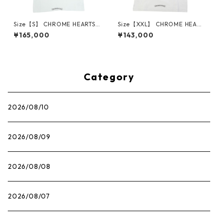
Size【S】 CHROME HEARTS
Size【XXL】 CHROME HEART
クロム・ハーツ HONOLULU E
S クロム・ハーツ CH ARCH U
¥165,000
¥143,000
XCLUSIVE 5anniversary ホノ
SA SS T-SHIRT WHITE Tシャ
ルル店５周年記念Tシャツ 白
ツ 白 【新古品・未使用品】 3
【新古品・未使用品】 30014
0014685
738
Category
2026/08/10
2026/08/09
2026/08/08
2026/08/07