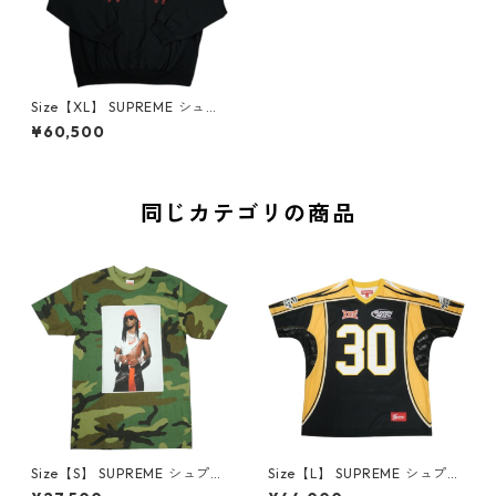
Size【XL】 SUPREME シュプ
リーム 26SS Ghostface Arc
¥60,500
Hooded Sweatshirt Black パ
ーカー 黒 【新古品・未使用
品】 30007646
同じカテゴリの商品
Size【S】 SUPREME シュプリ
Size【L】 SUPREME シュプリ
ーム 25FW Playboi Carti Tee
ーム 24SS Sudden Death Fo