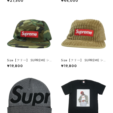
¥27,500
¥44,000
Woodland Camo Tシャツ 緑
otball Jersey Black フットボ
【新古品・未使用品】 30014
ールトップ 黒 【中古品-非常
608
に良い】 30014604
Size【フリー】 SUPREME シ
Size【フリー】 SUPREME シ
ュプリーム 15SS Military Prin
ュプリーム 19SS Rope Cordur
¥19,800
¥19,800
ted Camo Camp Cap Woodl
oy Camp Cap Brown キャン
and Camo キャンプキャップ
プキャップ 茶 【中古品-非常
緑 【中古品-非常に良い】 30
に良い】 30014606
014605