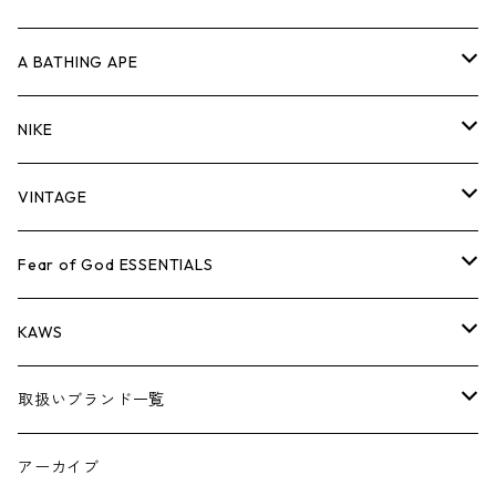
キャップ・ハット
パンツ
ジャケット
シャツ
スウェット/ニット
ロンT
Tシャツ
A BATHING APE
バッグ
キャップ・ハット
パンツ
ジャケット
シャツ
スウェット/ニット
ロンTEE
Tシャツ
NIKE
シューズ
バッグ
キャップ・ハット
パンツ
ジャケット
シャツ
スウェット/ニット
ロンTEE
シューズ
VINTAGE
AIR JORDAN 1
小物
シューズ
バッグ
キャップ・ハット
パンツ
ジャケット
シャツ
スウェット/ニット
アパレル・小物
Tシャツ
Fear of God ESSENTIALS
AIR JORDAN 3
コラボレーション
小物
シューズ
バッグ
キャップ・ハット
パンツ
ジャケット
シャツ
ロンTEE
Tシャツ
KAWS
AIR JORDAN 4
×THE NORTH FACE
シーズンアイテム
小物
シューズ
バッグ
キャップ
パンツ
ジャケット
スウェット/ニット
ロンTEE
アパレル
取扱いブランド一覧
AIR JORDAN 5
×COMME des GARCONS
26SS
BOX LOGOアイテム
小物
シューズ
バッグ
キャップ・ハット
パンツ
ジャケット
スウェット/ニット
小物
A
アーカイブ