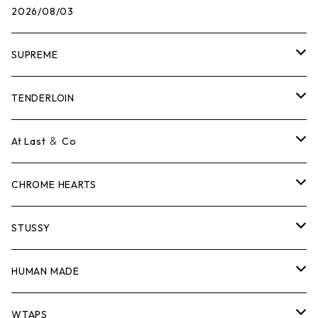
2026/08/03
SUPREME
Tシャツ
TENDERLOIN
ロンTEE
Tシャツ
At Last ＆ Co
スウェット/ニット
ロンTEE
Tシャツ
CHROME HEARTS
シャツ
スウェット/ニット
ロンTEE
Tシャツ
STUSSY
ジャケット
シャツ
スウェット/ニット
ロンTEE
Tシャツ
HUMAN MADE
パンツ
ジャケット
シャツ
スウェット/ニット
ロンTEE
Tシャツ
WTAPS