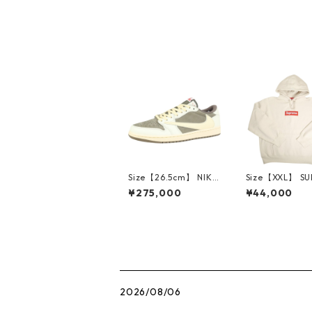
シャツ 白 【中古品-良
い】 30007563
Size【26.5cm】 NIKE
Size【XXL】 S
ナイキ ×Travis Scott
E シュプリーム 
¥275,000
¥44,000
AIR JORDAN 1 LOW
Box Logo Hood
Reverse Mocha DM7
eatshirt Ston
866-162 スニーカー
クスロゴパーカ
茶 【新古品・未使用
ーム 【新古品
品】 20780008
品】 20823462
2026/08/06