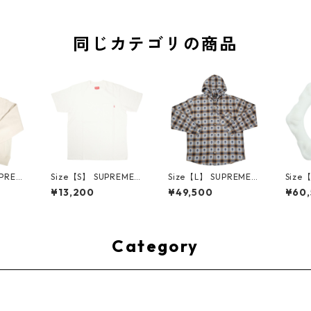
同じカテゴリの商品
UPREM
Size【S】 SUPREME
Size【L】 SUPREME
Size
24AW
シュプリーム S/S Poc
シュプリーム ×Numbe
ME H
¥13,200
¥49,500
¥60
ed Sw
ket Tee White Tシャ
r (N)ine 25FW Hoode
ハーツ 
e ボッ
ツ 白 【新古品・未使
d Flannel Shirt Blue
LE Ho
ー クリ
用品】 20827285
長袖シャツ 青 【新古
TE 
・未使用
品・未使用品】 2083
品・未
2641
0893
Category