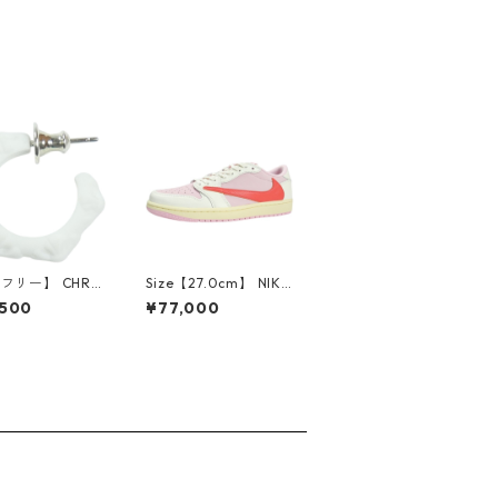
【フリー】 CHRO
Size【27.0cm】 NIKE
EARTS クロム・
ナイキ ×Travis Scott
,500
¥77,000
CH Cross SING
AIR JORDAN 1 LOW
op Earring WHI
OG SP Muslin/Shy Pi
ピアス 白 【新古
nk IQ7604-101 スニ
使用品】 2083
ーカー ライトピンク
【新古品・未使用品】
30009628