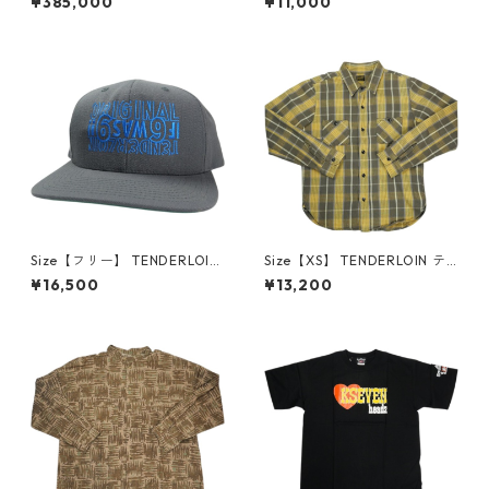
¥385,000
¥11,000
T T-RAILCOAT Pコート ジャ
BLUE/GRAY 半袖シャツ 青
ケット 紺 【中古品-良い】 30
【中古品-良い】 30012327
014423
Size【フリー】 TENDERLOIN
Size【XS】 TENDERLOIN テ
テンダーロイン 直営店限定CA
ンダーロイン T-HEAVY FLAN
¥16,500
¥13,200
P 69 CHARCOAL/BLUE キャ
NEL SHT 長袖シャツ 黄 【中古
ップ チャコール 【中古品-良
品-良い】 30010574
い】 30008351