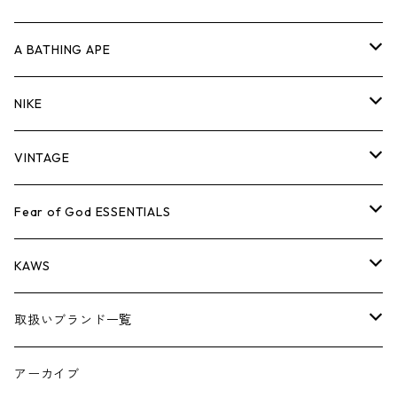
キャップ・ハット
パンツ
ジャケット
シャツ
スウェット/ニット
ロンT
Tシャツ
A BATHING APE
バッグ
キャップ・ハット
パンツ
ジャケット
シャツ
スウェット/ニット
ロンTEE
Tシャツ
NIKE
シューズ
バッグ
キャップ・ハット
パンツ
ジャケット
シャツ
スウェット/ニット
ロンTEE
シューズ
VINTAGE
AIR JORDAN 1
小物
シューズ
バッグ
キャップ・ハット
パンツ
ジャケット
シャツ
スウェット/ニット
アパレル・小物
Tシャツ
Fear of God ESSENTIALS
AIR JORDAN 3
コラボレーション
小物
シューズ
バッグ
キャップ・ハット
パンツ
ジャケット
シャツ
ロンTEE
Tシャツ
KAWS
AIR JORDAN 4
×THE NORTH FACE
シーズンアイテム
小物
シューズ
バッグ
キャップ
パンツ
ジャケット
スウェット/ニット
ロンTEE
アパレル
取扱いブランド一覧
AIR JORDAN 5
×COMME des GARCONS
26SS
BOX LOGOアイテム
小物
シューズ
バッグ
キャップ・ハット
パンツ
ジャケット
スウェット/ニット
小物
A
アーカイブ