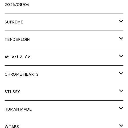
2026/08/04
SUPREME
Tシャツ
TENDERLOIN
ロンTEE
Tシャツ
At Last ＆ Co
スウェット/ニット
ロンTEE
Tシャツ
CHROME HEARTS
シャツ
スウェット/ニット
ロンTEE
Tシャツ
STUSSY
ジャケット
シャツ
スウェット/ニット
ロンTEE
Tシャツ
HUMAN MADE
パンツ
ジャケット
シャツ
スウェット/ニット
ロンTEE
Tシャツ
WTAPS