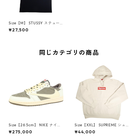
Size【M】 STUSSY ステュー
シー STOCK NEW YORK TEE
¥27,500
BLACK ニューヨーク限定Tシ
ャツ 黒 【新古品・未使用品】
30007545
同じカテゴリの商品
Size【26.5cm】 NIKE ナイキ
Size【XXL】 SUPREME シュ
×Travis Scott AIR JORDAN 1
プリーム 24AW Box Logo Ho
¥275,000
¥44,000
LOW Reverse Mocha DM786
oded Sweatshirt Stone ボッ