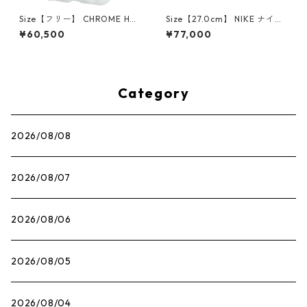
Size【フリー】 CHROME HEA
Size【27.0cm】 NIKE ナイキ
RTS クロム・ハーツ CH Cross
×Travis Scott AIR JORDAN 1
¥60,500
¥77,000
SINGLE Hoop Earring WHITE
LOW OG SP Muslin/Shy Pink
ピアス 白 【新古品・未使用
IQ7604-101 スニーカー ライ
品】 20830893
トピンク 【新古品・未使用
品】 30009628
Category
2026/08/08
2026/08/07
2026/08/06
2026/08/05
2026/08/04