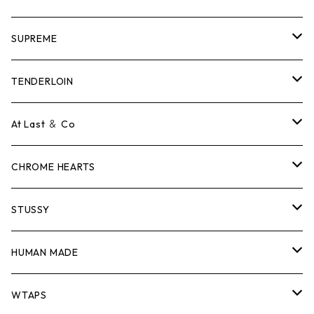
SUPREME
Tシャツ
TENDERLOIN
ロンTEE
Tシャツ
At Last ＆ Co
スウェット/ニット
ロンTEE
Tシャツ
CHROME HEARTS
シャツ
スウェット/ニット
ロンTEE
Tシャツ
STUSSY
ジャケット
シャツ
スウェット/ニット
ロンTEE
Tシャツ
HUMAN MADE
パンツ
ジャケット
シャツ
スウェット/ニット
ロンTEE
Tシャツ
WTAPS