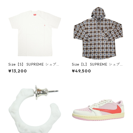
6-162 スニーカー 茶 【新古
クスロゴパーカー クリーム
品・未使用品】 20780008
【新古品・未使用品】 20823
462
Size【S】 SUPREME シュプリ
Size【L】 SUPREME シュプリ
ーム S/S Pocket Tee White T
ーム ×Number (N)ine 25FW
¥13,200
¥49,500
シャツ 白 【新古品・未使用
Hooded Flannel Shirt Blue
品】 20827285
長袖シャツ 青 【新古品・未使
用品】 20832641