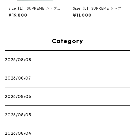
Size【L】 SUPREME シュプリ
Size【L】 SUPREME シュプリ
ーム 25SS Mouse Tee White
ーム ×The Exorcist 25FW Mo
¥19,800
¥11,000
Tシャツ 白 【新古品・未使用
ther L/S Tee Black ロンT 黒
品】 30014661
【中古品-良い】 30014666
Category
2026/08/08
2026/08/07
2026/08/06
2026/08/05
2026/08/04