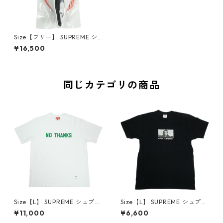
Size【フリー】 SUPREME シ
ュプリーム 26SS Ghostface
¥16,500
Mask Red フェイスマスク 赤
【新古品・未使用品】 30007
500
同じカテゴリの商品
Size【L】 SUPREME シュプリ
Size【L】 SUPREME シュプリ
ーム 21FW No Thanks S/S To
ーム 15AW Merry Christmas
¥11,000
¥6,600
p White Tシャツ 白 【中古品-
Tee Black Tシャツ 黒 【中古