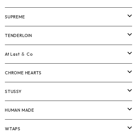
SUPREME
Tシャツ
TENDERLOIN
ロンTEE
Tシャツ
At Last ＆ Co
スウェット/ニット
ロンTEE
Tシャツ
CHROME HEARTS
シャツ
スウェット/ニット
ロンTEE
Tシャツ
STUSSY
ジャケット
シャツ
スウェット/ニット
ロンTEE
Tシャツ
HUMAN MADE
パンツ
ジャケット
シャツ
スウェット/ニット
ロンTEE
Tシャツ
WTAPS