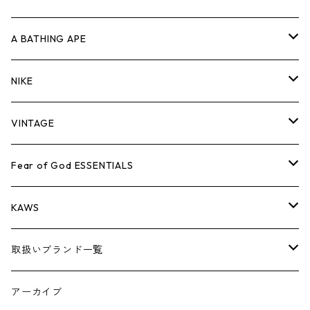
キャップ・ハット
パンツ
ジャケット
シャツ
スウェット/ニット
ロンT
Tシャツ
A BATHING APE
バッグ
キャップ・ハット
パンツ
ジャケット
シャツ
スウェット/ニット
ロンTEE
Tシャツ
NIKE
シューズ
バッグ
キャップ・ハット
パンツ
ジャケット
シャツ
スウェット/ニット
ロンTEE
シューズ
VINTAGE
AIR JORDAN 1
小物
シューズ
バッグ
キャップ・ハット
パンツ
ジャケット
シャツ
スウェット/ニット
アパレル・小物
Tシャツ
Fear of God ESSENTIALS
AIR JORDAN 3
コラボレーション
小物
シューズ
バッグ
キャップ・ハット
パンツ
ジャケット
シャツ
ロンTEE
Tシャツ
KAWS
AIR JORDAN 4
×THE NORTH FACE
シーズンアイテム
小物
シューズ
バッグ
キャップ
パンツ
ジャケット
スウェット/ニット
ロンTEE
アパレル
取扱いブランド一覧
AIR JORDAN 5
×COMME des GARCONS
26SS
BOX LOGOアイテム
小物
シューズ
バッグ
キャップ・ハット
パンツ
ジャケット
スウェット/ニット
小物
A
アーカイブ