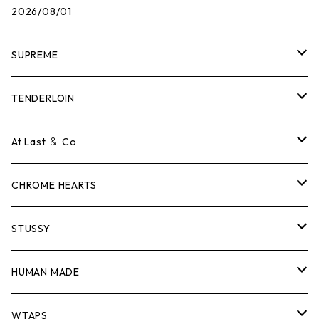
2026/08/01
SUPREME
Tシャツ
TENDERLOIN
ロンTEE
Tシャツ
At Last ＆ Co
スウェット/ニット
ロンTEE
Tシャツ
CHROME HEARTS
シャツ
スウェット/ニット
ロンTEE
Tシャツ
STUSSY
ジャケット
シャツ
スウェット/ニット
ロンTEE
Tシャツ
HUMAN MADE
パンツ
ジャケット
シャツ
スウェット/ニット
ロンTEE
Tシャツ
WTAPS